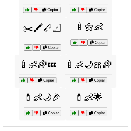
Copiar
Copiar
🍼🌼👶
✂️🖍️📏📐
Copiar
Copiar
🍼👶🌈💤
🍼👶🌙🎀🌈
Copiar
Copiar
🍼👶🌙🎉
🍼👶🌟
Copiar
Copiar