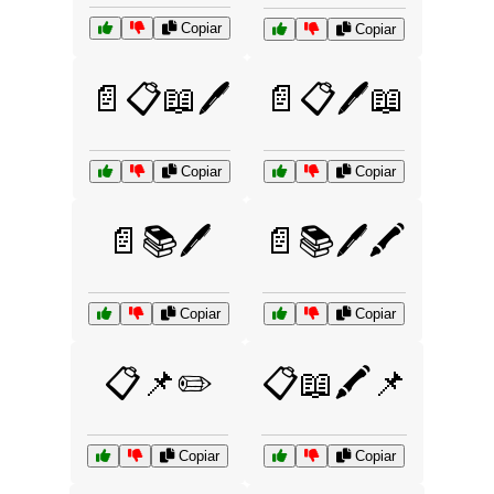
Copiar
Copiar
📄📋📖🖊️
📄📋🖊️📖
Copiar
Copiar
📄📚🖊️
📄📚🖊️🖍️
Copiar
Copiar
📋📌✏️
📋📖🖍️📌
Copiar
Copiar