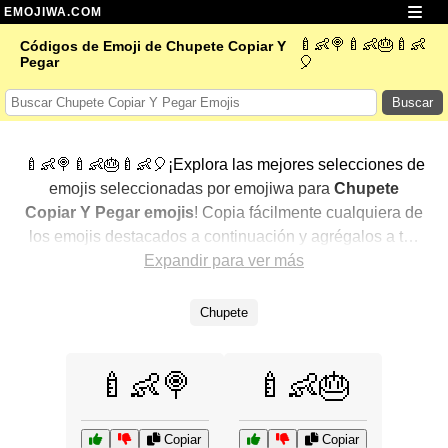
EMOJIWA.COM
🍼👶🍭🍼👶🎂🍼👶
Códigos de Emoji de Chupete Copiar Y
Pegar
🎈
Buscar
🍼👶🍭🍼👶🎂🍼👶🎈¡Explora las mejores selecciones de
emojis seleccionadas por emojiwa para
Chupete
Copiar Y Pegar emojis
! Copia fácilmente cualquiera de
los emojis destacados a continuación y agrégalos a tus
conversaciones para un toque personalizado. Hemos
Expandir para ver más
seleccionado una variedad de emojis relacionados,
mostrando primero los más populares. ¿Buscas más?
Chupete
Explora otras categorías para descubrir aún más formas
de expresar
Chupete Copiar Y Pegar con emojis
.
🍼👶🍭
🍼👶🎂
Copiar
Copiar