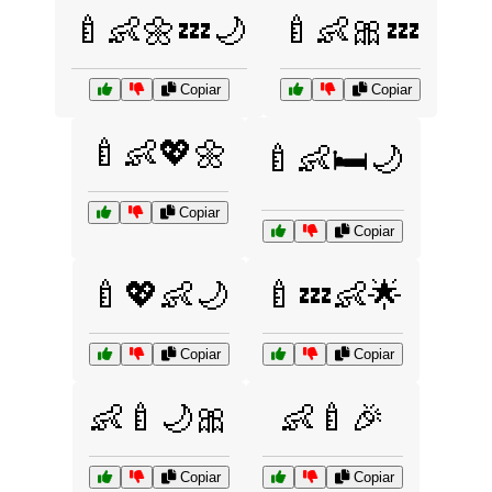
🍼👶🌼💤🌙
🍼👶🎀💤
Copiar
Copiar
🍼👶💖🌼
🍼👶🛏️🌙
Copiar
Copiar
🍼💖👶🌙
🍼💤👶🌟
Copiar
Copiar
👶🍼🌙🎀
👶🍼🎉
Copiar
Copiar