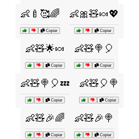
👶🍼🥰🌈
👶🎀🧸🍬💖
Copiar
Copiar
👶🧸🌟🍬
👶🧸🍭🎈
Copiar
Copiar
👶🧸🍭🎈💤
👶🧸🎈🍭
Copiar
Copiar
👶🧸🎉🌈
👶🧸🎉🍭
Copiar
Copiar