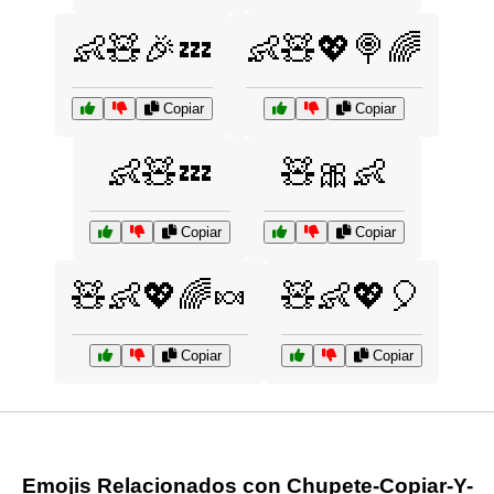
👶🧸🎉💤
👶🧸💖🍭🌈
Copiar
Copiar
👶🧸💤
🧸🎀👶
Copiar
Copiar
🧸👶💖🌈🍬
🧸👶💖🎈
Copiar
Copiar
Emojis Relacionados con Chupete-Copiar-Y-