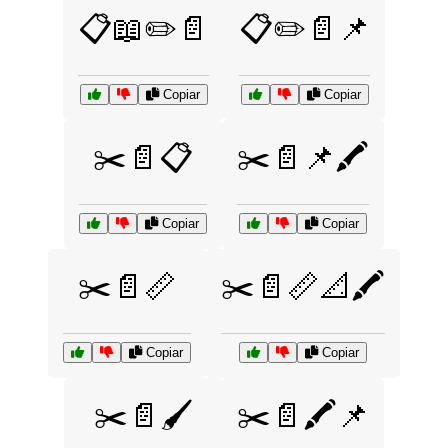
📋📖✏️📄
📋✏️📄📌
Copiar
Copiar
✂️📄📋
✂️📄📌🖍️
Copiar
Copiar
✂️📄📏
✂️📄📏📐🖍️
Copiar
Copiar
✂️📄🖌️
✂️📄🖍️📌