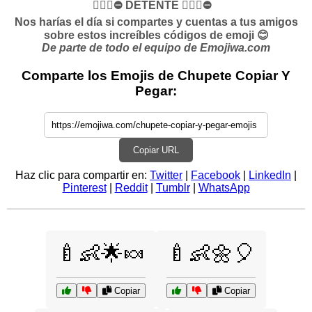
✋🏻🛑⛔️ DETENTE ✋🏻🛑⛔️
Nos harías el día si compartes y cuentas a tus amigos
sobre estos increíbles códigos de emoji 😊
De parte de todo el equipo de Emojiwa.com
Comparte los Emojis de Chupete Copiar Y
Pegar:
Copiar URL
Haz clic para compartir en:
Twitter
|
Facebook
|
LinkedIn
|
Pinterest
|
Reddit
|
Tumblr
|
WhatsApp
🍼👶🌟🍬
🍼👶🌼🎈
Copiar
Copiar