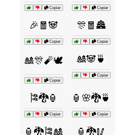
Copiar
Copiar
🎉🧧🐼
🎊🧧🏯
Copiar
Copiar
🎎🐼🍵
🎎🎊🧨🕊️
Copiar
Copiar
🎏🐉🏮
🏮🌸🐉🍵
Copiar
Copiar
🏮🐉🎏🎎
🏮🐉🥢