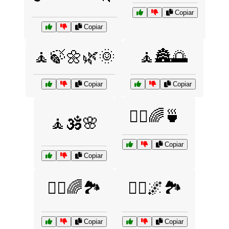
Copiar
Copiar
🧘🍃🌼🌿🌞
🧘🏯🌅
Copiar
Copiar
🧘‍♀️🌈🍵
🧘🕉️🌸
Copiar
Copiar
🧘‍♀️🌈🏞️
🧘‍♀️🌌🏞️
Copiar
Copiar