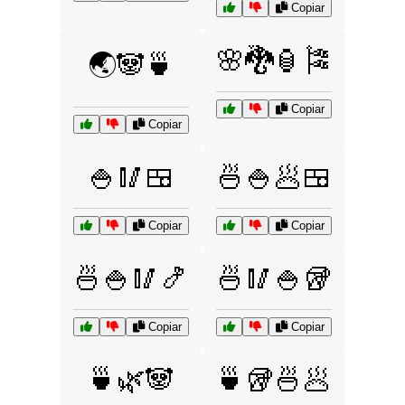
Copiar
🌸🐉🏮🎏
🌏🐼🍵
Copiar
Copiar
🍚🥢🍱
🍜🍚🥟🍱
Copiar
Copiar
🍜🍚🥢🍤
🍜🥢🍚🥡
Copiar
Copiar
🍵🌿🐼
🍵🥡🍜🥟