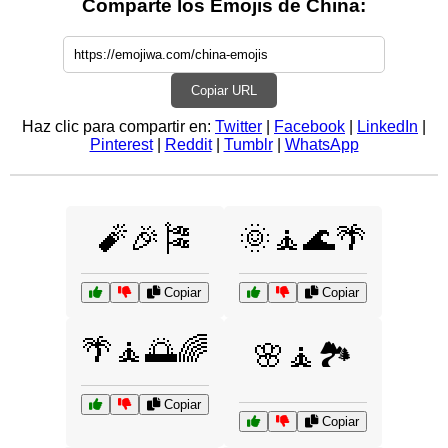
Comparte los Emojis de China:
Copiar URL
Haz clic para compartir en:
Twitter
|
Facebook
|
LinkedIn
|
Pinterest
|
Reddit
|
Tumblr
|
WhatsApp
🧨🎉🎏
🌞🧘🌊🌴
Copiar
Copiar
🌴🧘🌅🌈
🌸🧘🏞️
Copiar
Copiar