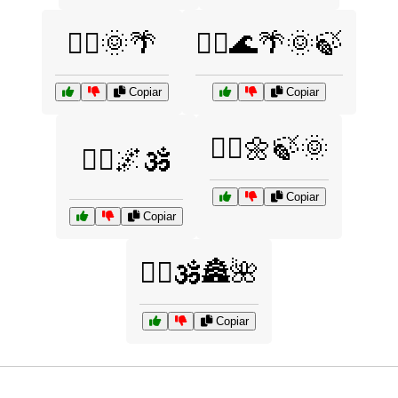
🧘‍♀️🌞🌴
🧘‍♂️🌊🌴🌞🍃
Copiar
Copiar
🧘‍♂️🌼🍃🌞
🧘‍♂️🌌🕉️
Copiar
Copiar
🧘‍♂️🕉️🏯🌺
Copiar