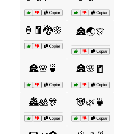
Copiar
Copiar
🏮🧧🐉🌸
🏯🌏🎊
Copiar
Copiar
🏯🌸🍵
🏯🌸🧧
Copiar
Copiar
🏯🎎🎊
🐼🌿🍵
Copiar
Copiar