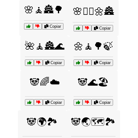
🌸🧘🏯🌳
🌸🧘‍♂️🌼🏯
Copiar
Copiar
🌺🧘🏯🌊
🌼🧘🌳🍃
Copiar
Copiar
🐼🌈☁️
🐼🌊🏖️
Copiar
Copiar
🐼🌍🏞️
🐼🌏🗺️🏞️