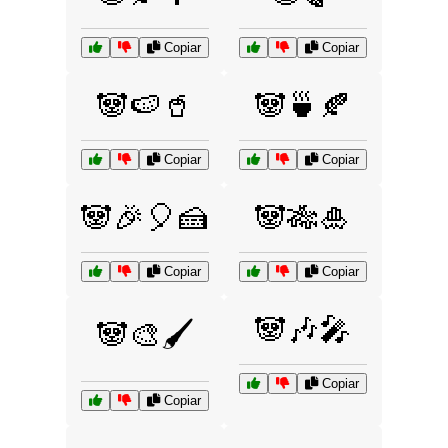
Copiar
Copiar
🐼🍉🥤
🐼🍵🍂
Copiar
Copiar
🐼🎉🎈🍰
🐼🎋🎍
Copiar
Copiar
🐼🎶🎤
🐼🎨🖌️
Copiar
Copiar