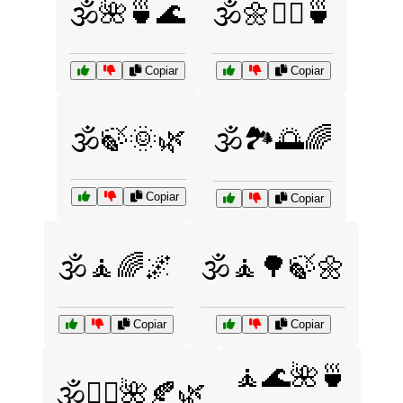
🕉️🌺🍵🌊
🕉️🌼🧘‍♀️🍵
Copiar
Copiar
🕉️🍃🌞🌿
🕉️🏞️🌅🌈
Copiar
Copiar
🕉️🧘🌈🌌
🕉️🧘🌳🍃🌼
Copiar
Copiar
🧘🌊🌺🍵
🕉️🧘‍♀️🌺🍂🌿