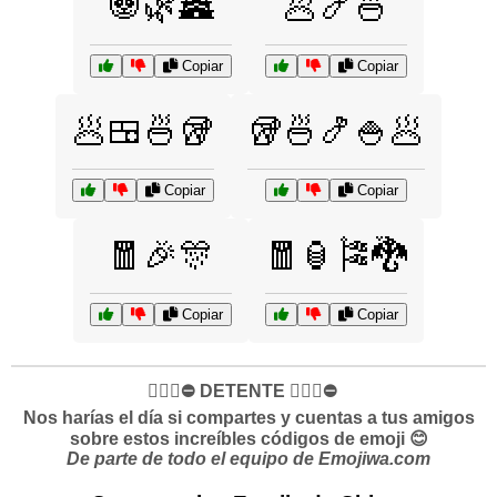
🐼🌿🏯
🥟🍤🍜
Copiar
Copiar
🥟🍱🍜🥡
🥡🍜🍤🍚🥟
Copiar
Copiar
🧧🎉🎊
🧧🏮🎏🐉
Copiar
Copiar
✋🏻🛑⛔️ DETENTE ✋🏻🛑⛔️
Nos harías el día si compartes y cuentas a tus amigos
sobre estos increíbles códigos de emoji 😊
De parte de todo el equipo de Emojiwa.com