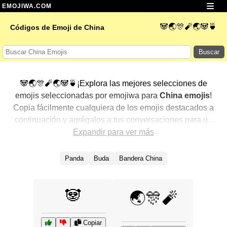
EMOJIWA.COM
🐼🌏🎊🧨🌏🐼🍵
Códigos de Emoji de China
Buscar
🐼🌏🎊🧨🌏🐼🍵¡Explora las mejores selecciones de
emojis seleccionadas por emojiwa para
China emojis
!
Copia fácilmente cualquiera de los emojis destacados a
continuación y agrégalos a tus conversaciones para un
toque personalizado. Hemos seleccionado una variedad
Expandir para ver más
de emojis relacionados, mostrando primero los más
populares. ¿Buscas más? Explora otras categorías para
Panda
Buda
Bandera China
descubrir aún más formas de expresar
China con
emojis
.
🐼
🌏🎊🧨
Copiar