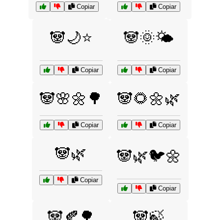
Copiar
Copiar
🐼🌙⭐
🐼🌞🌤️
Copiar
Copiar
🐼🌸🌼🌳
🐼🌻🌼🌿
Copiar
Copiar
🐼🌿
🐼🌿🐦🌼
Copiar
Copiar
🐼🍂🌳
🐼🍃