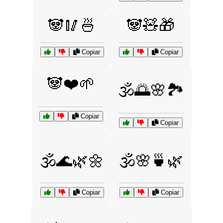
🐼🥢🍜
🐼🧸🎁
Copiar
Copiar
🐼❤️🌱
🕉️🌅🌸🏞️
Copiar
Copiar
🕉️🌊🌿🌼
🕉️🌸🍵🌿
Copiar
Copiar