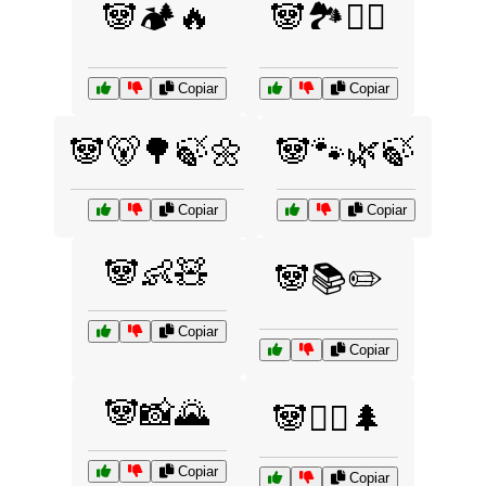
🐼🏕️🔥
🐼🏞️🚴‍♀️
Copiar
Copiar
🐼🐻🌳🍃🌼
🐼🐾🌿🍃
Copiar
Copiar
🐼👶🧸
🐼📚✏️
Copiar
Copiar
🐼📸🌄
🐼🚶‍♂️🌲
Copiar
Copiar