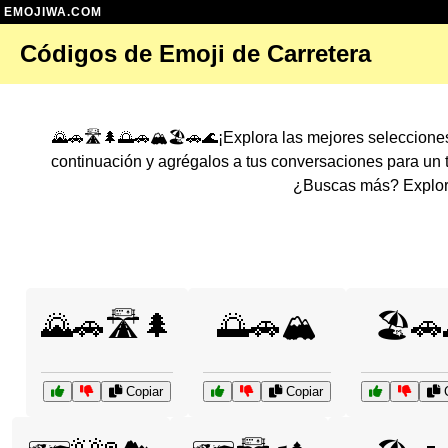
EMOJIWA.COM
Códigos de Emoji de Carretera
🌄🚗🛣️🌲🌅🚗🏔️🏖️🚗🌊¡Explora las mejores seleccion
continuación y agrégalos a tus conversaciones para un
¿Buscas más? Explora
🌄🚗🛣️🌲
🌅🚗🏔️
🏖️🚗
Copiar
Copiar
C