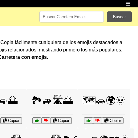
Buscar
 Copia fácilmente cualquiera de los emojis destacados a
jis relacionados, mostrando primero los más populares.
Carretera con emojis
.
🚙🌅
🏞️🚙🛣️🌅
🗺️🚗🌍🌞
Copiar
Copiar
Copiar