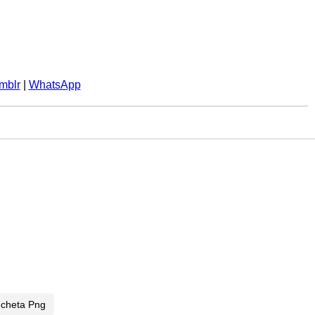
mblr
|
WhatsApp
ncheta Png