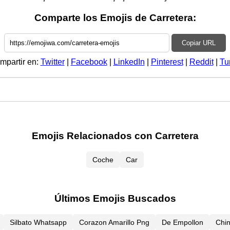
Comparte los Emojis de Carretera:
Copiar URL
mpartir en:
Twitter
|
Facebook
|
LinkedIn
|
Pinterest
|
Reddit
|
Tu
Emojis Relacionados con Carretera
Coche
Car
Últimos Emojis Buscados
Silbato Whatsapp
Corazon Amarillo Png
De Empollon
Chi