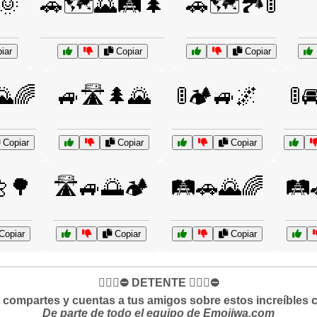
🌞
🚗🗺️🌄🛤️🌲
🚗🗺️🏞️🚦
iar
Copiar
Copiar
🌄🌈
🚙🛣️🌲🌄
🚦🏕️🚙🌌
🚦
Copiar
Copiar
Copiar
🌼🌳
🛣️🚙🌅🏕️
🛤️🚗🌄🌈
🛤️
Copiar
Copiar
Copiar
✋🏻🛑⛔️ DETENTE ✋🏻🛑⛔️
si compartes y cuentas a tus amigos sobre estos increíbles 
De parte de todo el equipo de Emojiwa.com