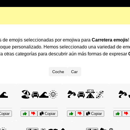
es de emojis seleccionadas por emojiwa para
Carretera emojis
!
 toque personalizado. Hemos seleccionado una variedad de emo
 otras categorías para descubrir aún más formas de expresar
Coche
Car
🌊
🏖️🚘🌊🌞
🏞️🚘🛣️🌌
🏞️
opiar
Copiar
Copiar