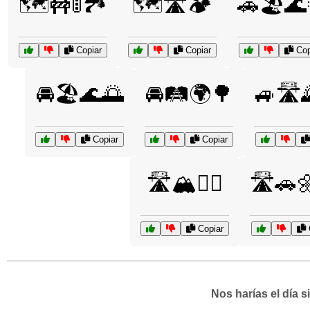
🗺️🚧🚦🏞️
🗺️🛣️🏕️
🚗🏖️🌊
Copiar
Copiar
Cop
🚘🏖️🌊🌅
🚘🛤️🌍🌳
🚙🛣️
Copiar
Copiar
🛣️🏔️🚴‍♂️
🛣️🚗
Copiar
Nos harías el día 