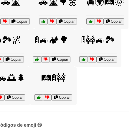
🚗🛣️
🚗🛣️🌳🌼
🚘🌍🛤️🌞
Copiar
Copiar
Copiar
🏞️🌌
🚦🚙🏕️🌳
🚦🚧🚙🏞️
Copiar
Copiar
Copiar
🚗🌅🌲
🛤️🚦🚧
Copiar
Copiar
códigos de emoji 😊