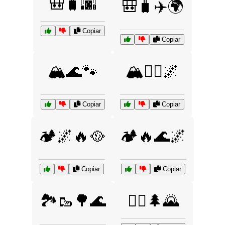
🎒🧳🌆
🎒🧳✈️🌍
Copiar
Copiar
🏔️🌊🐾
🏔️🚶‍♂️🌌
Copiar
Copiar
🏕️🌌🔥🥘
🏕️🔥🌊🌌
Copiar
Copiar
🏞️🥾🌳🌊
🚶‍♀️🌲🌄