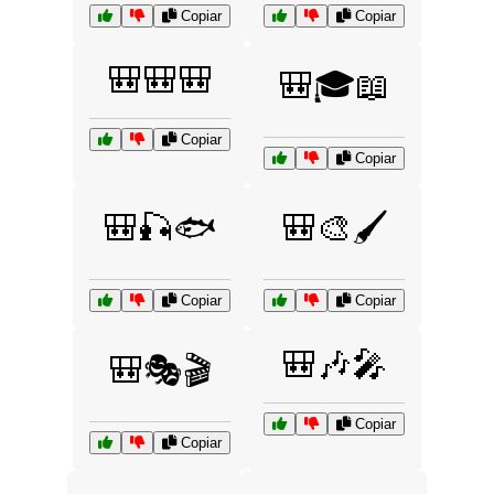
Copiar
Copiar
🎒🎒🎒
🎒🎓📖
Copiar
Copiar
🎒🎣🐟
🎒🎨🖌️
Copiar
Copiar
🎒🎶🎤
🎒🎭🎬
Copiar
Copiar