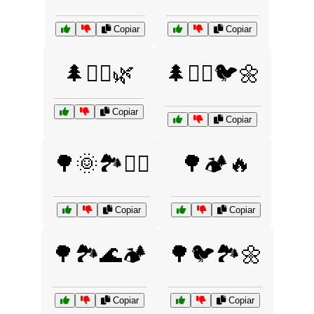
Copiar
Copiar
🌲🚶‍♀️🌿
🌲🚶‍♂️🐦🌼
Copiar
Copiar
🌳🌞🏞️🚶‍♂️
🌳🏕️🔥
Copiar
Copiar
🌳🏞️🌊🏕️
🌳🐦🏞️🌼
Copiar
Copiar