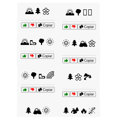
🌄🌲🌼
🌄🌳🚶‍♂️
Copiar
Copiar
🌄🥾🌳🌞
🌞🌲🏔️🌼
Copiar
Copiar
🌞🌳🥾🌈
🌲🌼🏞️
Copiar
Copiar
🌲🏔️🌞
🌲🏕️🔥🌌