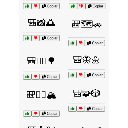
Copiar
Copiar
🎒📸🌅
🎒🗺️🚗
Copiar
Copiar
🎒🦋🌼
🎒🚴‍♂️🌳
Copiar
Copiar
🎒🧩🎲
🎒🧗‍♀️🏔️
Copiar
Copiar