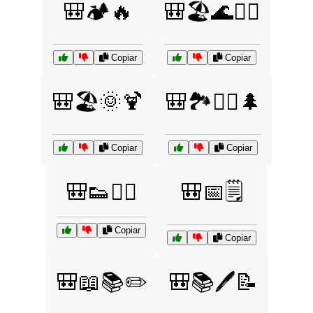
🎒🏕️🔥
🎒🏖️🌊🏄‍♀️
Copiar
Copiar
🎒🏖️🌞🍹
🎒🏞️🚶‍♂️🌲
Copiar
Copiar
🎒👟🏃‍♂️
🎒📅🗒️
Copiar
Copiar
🎒📖📚✏️
🎒📚🖊️📝