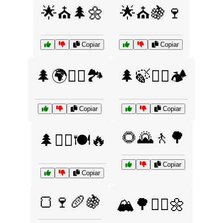
🌟⛪🌲🌼
🌟⛪🍇🍷
Copiar
Copiar
🌲🌍🚶‍♂️🏞️
🌲🍃🚶‍♀️🏕️
Copiar
Copiar
🌻🌄🚶🌳
🌲🚶‍♂️🍽️🔥
Copiar
Copiar
🍞🍷🥖🍇
🏔️🌳🚶‍♀️🌼