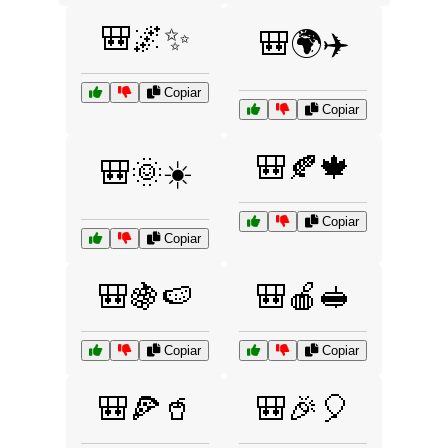
🎒🌌✨
🎒🌍✈️
Copiar
Copiar
🎒🍂🍁
🎒🌞☀️
Copiar
Copiar
🎒🍇🍉
🎒🍎🥪
Copiar
Copiar
🎒🍕🥤
🎒🎉🎈