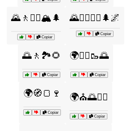
🌄🚶🧗‍♂️🏔️🌲
🌄🚶‍♀️🧗‍♂️🌲🌌
Copiar
Copiar
🌅🚶🏞️🌻
🌍🚶‍♀️🥾🌅
Copiar
Copiar
🌍🧭🍞🍷
🌍⛪🌅🚶‍♂️
Copiar
Copiar