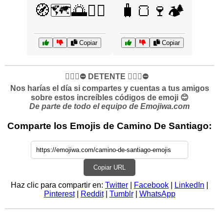
🧭🗺️🌅🚶‍♀️
🧳🍞🍷🏕️
Copiar
Copiar
✋🏻🛑⛔️ DETENTE ✋🏻🛑⛔️
Nos harías el día si compartes y cuentas a tus amigos
sobre estos increíbles códigos de emoji 😊
De parte de todo el equipo de Emojiwa.com
Comparte los Emojis de Camino De Santiago:
Copiar URL
Haz clic para compartir en:
Twitter
|
Facebook
|
LinkedIn
|
Pinterest
|
Reddit
|
Tumblr
|
WhatsApp