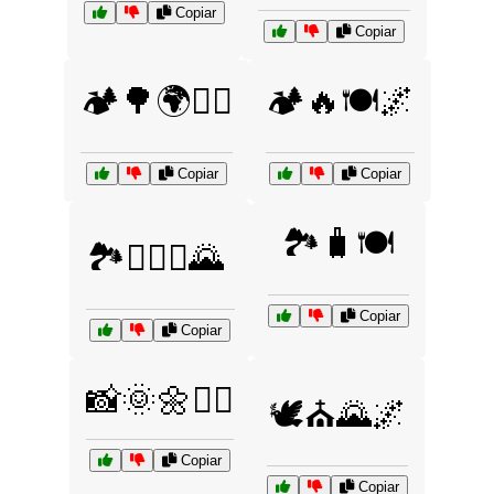
Copiar
Copiar
🏕️🌳🌍🚶‍♀️
🏕️🔥🍽️🌌
Copiar
Copiar
🏞️🧳🍽️
🏞️🚶‍♂️⛪🌄
Copiar
Copiar
📸🌞🌼🚶‍♀️
🕊️⛪🌄🌌
Copiar
Copiar