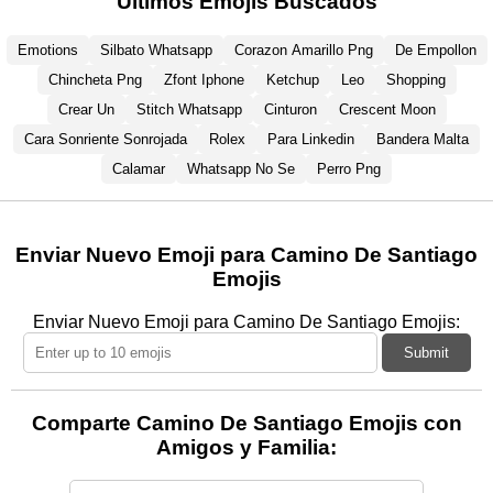
Últimos Emojis Buscados
Emotions
Silbato Whatsapp
Corazon Amarillo Png
De Empollon
Chincheta Png
Zfont Iphone
Ketchup
Leo
Shopping
Crear Un
Stitch Whatsapp
Cinturon
Crescent Moon
Cara Sonriente Sonrojada
Rolex
Para Linkedin
Bandera Malta
Calamar
Whatsapp No Se
Perro Png
Enviar Nuevo Emoji para Camino De Santiago
Emojis
Enviar Nuevo Emoji para Camino De Santiago Emojis:
Submit
Comparte Camino De Santiago Emojis con
Amigos y Familia: