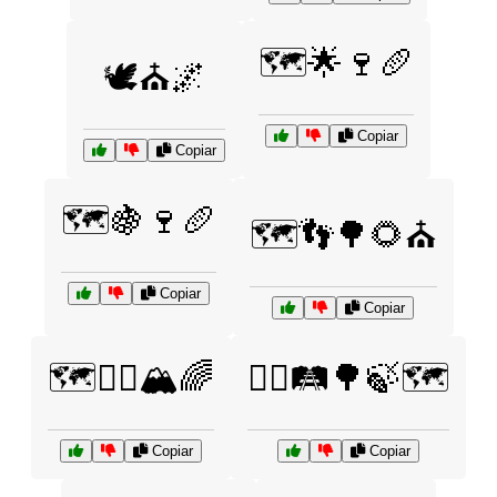
🗺️🌟🍷🥖
🕊️⛪🌌
Copiar
Copiar
🗺️🍇🍷🥖
🗺️👣🌳🌻⛪
Copiar
Copiar
🗺️🚶‍♂️🏔️🌈
🚶‍♂️🛤️🌳🍃🗺️
Copiar
Copiar