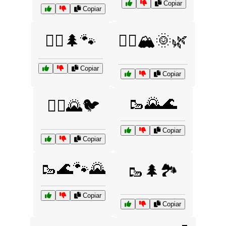
Copiar
Copiar
🚶‍♀️🌲🐾
🚶‍♀️🏔️🌞🌿
Copiar
Copiar
🥾🌄🌊
🚶‍♂️🌄🐦
Copiar
Copiar
🥾🌊🐾🌄
🥾🌲🏞️
Copiar
Copiar