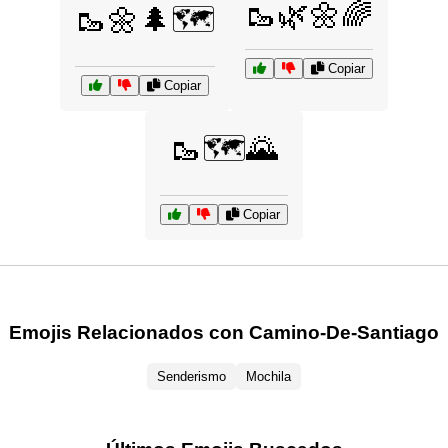
🥾🌿🌼🌈
🥾🌼🌲🗺️
Copiar
Copiar
🥾🗺️🌄
Copiar
Emojis Relacionados con Camino-De-Santiago
Senderismo
Mochila