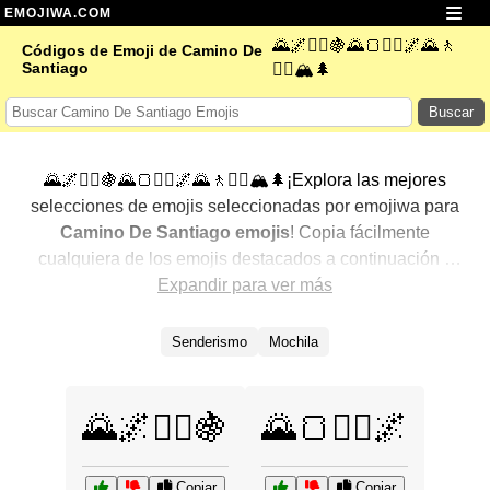
EMOJIWA.COM
🌄🌌🚶‍♂️🍇🌄🍞🚶‍♂️🌌🌄🚶
Códigos de Emoji de Camino De
Santiago
🧗‍♂️🏔️🌲
Buscar
🌄🌌🚶‍♂️🍇🌄🍞🚶‍♂️🌌🌄🚶🧗‍♂️🏔️🌲¡Explora las mejores
selecciones de emojis seleccionadas por emojiwa para
Camino De Santiago emojis
! Copia fácilmente
cualquiera de los emojis destacados a continuación y
agrégalos a tus conversaciones para un toque
Expandir para ver más
personalizado. Hemos seleccionado una variedad de
emojis relacionados, mostrando primero los más
Senderismo
Mochila
populares. ¿Buscas más? Explora otras categorías para
descubrir aún más formas de expresar
Camino De
Santiago con emojis
.
🌄🌌🚶‍♂️🍇
🌄🍞🚶‍♂️🌌
Copiar
Copiar