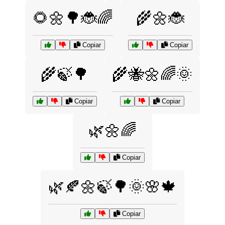
🌻🌼🌳🐞🌈
🌾🌼🐞
Copiar
Copiar
🌾🍃🌳
🌾🐝🌼🌈🌞
Copiar
Copiar
🌿🌼🌈
Copiar
🌿🍂🌼🍃🌳🌞🌸🍁
Copiar