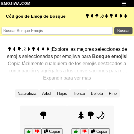
EMOJIWA.COM
🌳🌲🌳🌙🌲🌳🌲🌲🌲
Códigos de Emoji de Bosque
Buscar
🌳🌲🌳🌙🌲🌳🌲🌲🌲¡Explora las mejores selecciones de
emojis seleccionadas por emojiwa para
Bosque emojis
!
Copia fácilmente cualquiera de los emojis destacados a
continuación y agrégalos a tus conversaciones para un
toque personalizado. Hemos seleccionado una variedad
Expandir para ver más
de emojis relacionados, mostrando primero los más
populares. ¿Buscas más? Explora otras categorías para
Naturaleza
Arbol
Hojas
Tronco
Bellota
Pino
descubrir aún más formas de expresar
Bosque con
emojis
.
🌳
🌲🌳🌙
Copiar
Copiar