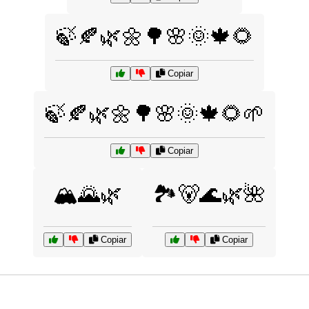
🍃🍂🌿🌼🌳🌸🌞🍁🌻
Copiar
🍃🍂🌿🌼🌳🌸🌞🍁🌻🌱
Copiar
🏔️🌄🌿
🏞️🐻🌊🌿🌺
Copiar
Copiar