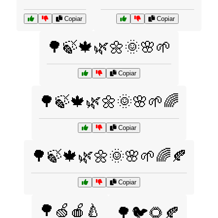
Copiar
Copiar
🌳🍃🍁🌿🌼🌞🌸🌱
Copiar
🌳🍃🍁🌿🌼🌞🌸🌱🌈
Copiar
🌳🍃🍁🌿🌼🌞🌸🌱🌈🍂
Copiar
🌳🍏🍎🍐
🌳🐦🌻🍂