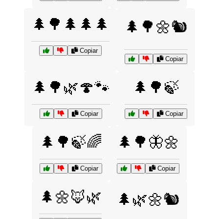
🌲🌳🌲🌲🌲
🌲🌳🌼🐿️
Copiar
Copiar
🌲🌳🌿🍄🐾
🌲🌳🍃
Copiar
Copiar
🌲🌳🍃🌈
🌲🌳🦋🌼
Copiar
Copiar
🌲🌼🦊🌿
🌲🌿🌼🐿️