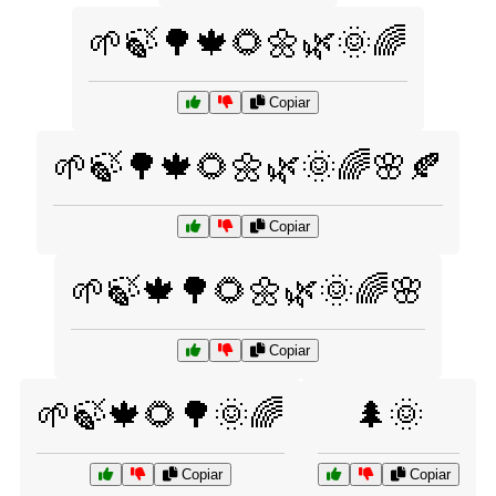
🌱🍃🌳🍁🌻🌼🌿🌞🌈
Copiar
🌱🍃🌳🍁🌻🌼🌿🌞🌈🌸🍂
Copiar
🌱🍃🍁🌳🌻🌼🌿🌞🌈🌸
Copiar
🌱🍃🍁🌻🌳🌞🌈
🌲🌞
Copiar
Copiar