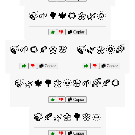
🍃🌱🌳🍁🌻🌼🌿🌞
Copiar
🍃🌱🌻🍂🌼🌸
🍃🌿🌼🌞🌈
Copiar
Copiar
🍃🌿🍁🌳🌼🌞🌸🌱🌈🍂🌻
Copiar
🍃🍂🌿🌼🌳🌸🌞
Copiar