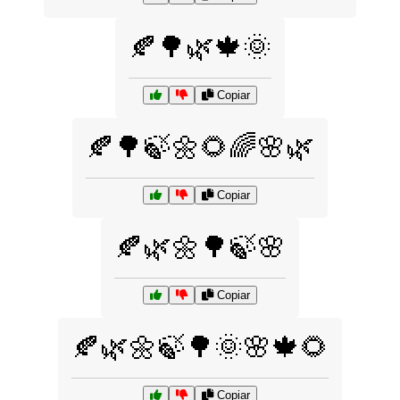
🍂🌳🌿🍁🌞
Copiar
🍂🌳🍃🌼🌻🌈🌸🌿
Copiar
🍂🌿🌼🌳🍃🌸
Copiar
🍂🌿🌼🍃🌳🌞🌸🍁🌻
Copiar