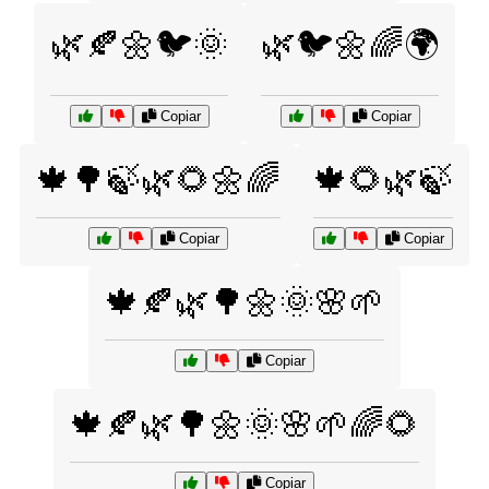
🌿🍂🌼🐦🌞
🌿🐦🌼🌈🌍
Copiar
Copiar
🍁🌳🍃🌿🌻🌼🌈
🍁🌻🌿🍃
Copiar
Copiar
🍁🍂🌿🌳🌼🌞🌸🌱
Copiar
🍁🍂🌿🌳🌼🌞🌸🌱🌈🌻
Copiar