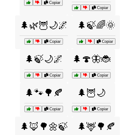
Copiar
Copiar
🌲🌿🦉🌙🌌
🌲🍃🌈🌞
Copiar
Copiar
🌲🍃🌙🌌
🌲🍄🦋🐞
Copiar
Copiar
🌲🐾🌳🍂
🌲🦉🌙
Copiar
Copiar
🌲🦊🌳🌼🍃
🌲🦌🌳🍂