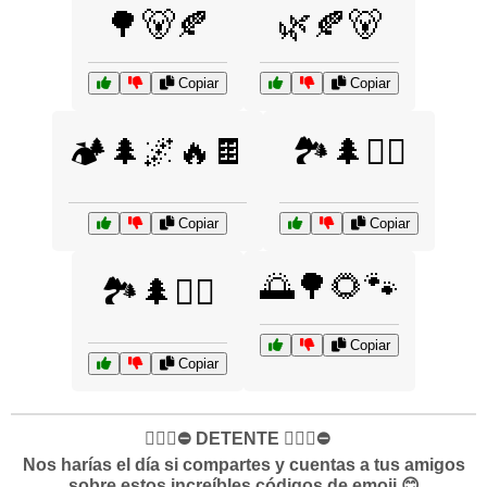
🌳🐻🍂
🌿🍂🐻
Copiar
Copiar
🏕️🌲🌌🔥🍫
🏞️🌲🚴‍♀️
Copiar
Copiar
🌅🌳🌻🐾
🏞️🌲🚶‍♂️
Copiar
Copiar
✋🏻🛑⛔️ DETENTE ✋🏻🛑⛔️
Nos harías el día si compartes y cuentas a tus amigos
sobre estos increíbles códigos de emoji 😊