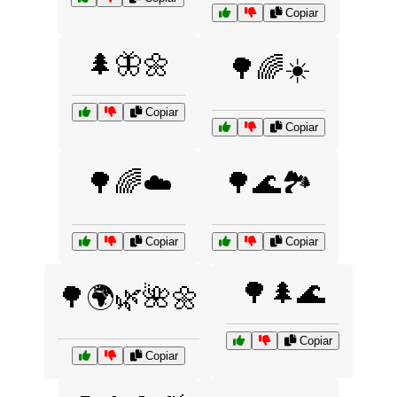
Copiar
🌲🦋🌼
🌳🌈☀️
Copiar
Copiar
🌳🌈☁️
🌳🌊🏞️
Copiar
Copiar
🌳🌲🌊
🌳🌍🌿🌺🌼
Copiar
Copiar