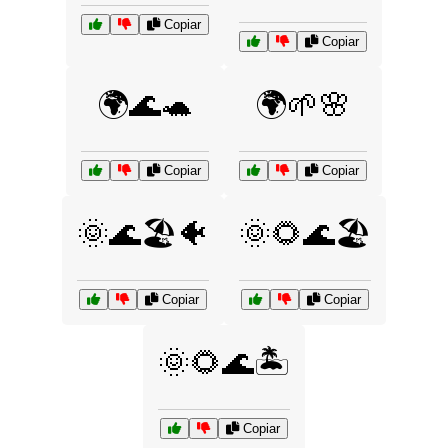
Copiar
Copiar
🌍🌊🐢
🌍🌱🌸
Copiar
Copiar
🌞🌊🏖️🐠
🌞🌻🌊🏖️
Copiar
Copiar
🌞🌻🌊🏝️
Copiar