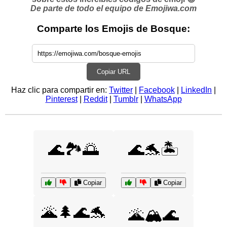
De parte de todo el equipo de Emojiwa.com
Comparte los Emojis de Bosque:
Copiar URL
Haz clic para compartir en:
Twitter
|
Facebook
|
LinkedIn
|
Pinterest
|
Reddit
|
Tumblr
|
WhatsApp
🌊🏞️🌅
🌊🐬🏝️
Copiar
Copiar
🌋🌲🌊🐬
🌋🏔️🌊