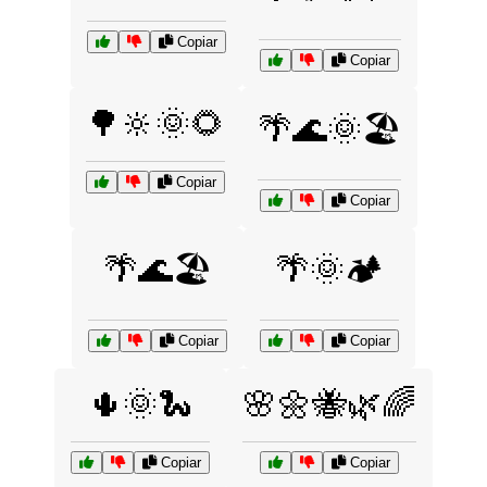
Copiar
Copiar
🌳🔆🌞🌻
🌴🌊🌞🏖️
Copiar
Copiar
🌴🌊🏖️
🌴🌞🏕️
Copiar
Copiar
🌵🌞🐍
🌸🌼🐝🌿🌈
Copiar
Copiar