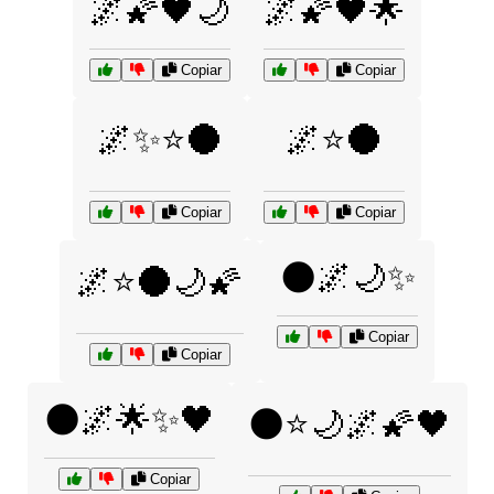
🌌🌠🖤🌙
🌌🌠🖤🌟
Copiar
Copiar
🌌✨⭐🌑
🌌⭐🌑
Copiar
Copiar
🌑🌌🌙✨
🌌⭐🌑🌙🌠
Copiar
Copiar
🌑🌌🌟✨🖤
🌑⭐🌙🌌🌠🖤
Copiar