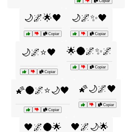
Copiar
🌙🌌🌟🖤
🌙🌌✨🖤
Copiar
Copiar
🌟🌑🌌✨🌌
🌙🌌⭐🖤
Copiar
Copiar
🌠🌙🌌🖤
🌠🌑🌌⭐🌙🖤
Copiar
Copiar
🖤🌌🌙🌟
🖤🌌🌑🌟