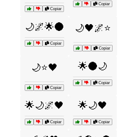
Copiar
Copiar
🌙🌌🌟🌑
🌙🖤🌌⭐
Copiar
Copiar
🌟🌑🌙
🌙⭐🖤
Copiar
Copiar
🌟🌙🌌🖤
🌟🌙🖤
Copiar
Copiar