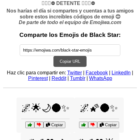
✋🏻🛑⛔️ DETENTE ✋🏻🛑⛔️
Nos harías el día si compartes y cuentas a tus amigos
sobre estos increíbles códigos de emoji 😊
De parte de todo el equipo de Emojiwa.com
Comparte los Emojis de Black Star:
Copiar URL
Haz clic para compartir en:
Twitter
|
Facebook
|
LinkedIn
|
Pinterest
|
Reddit
|
Tumblr
|
WhatsApp
🌌🌟🌙🌑✨
🌌🌠🌑✨
Copiar
Copiar