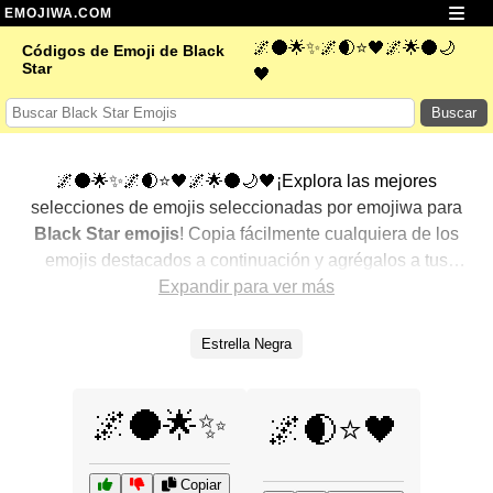
EMOJIWA.COM
🌌🌑🌟✨🌌🌒⭐🖤🌌🌟🌑🌙
Códigos de Emoji de Black
Star
🖤
Buscar
🌌🌑🌟✨🌌🌒⭐🖤🌌🌟🌑🌙🖤¡Explora las mejores
selecciones de emojis seleccionadas por emojiwa para
Black Star emojis
! Copia fácilmente cualquiera de los
emojis destacados a continuación y agrégalos a tus
conversaciones para un toque personalizado. Hemos
Expandir para ver más
seleccionado una variedad de emojis relacionados,
mostrando primero los más populares. ¿Buscas más?
Estrella Negra
Explora otras categorías para descubrir aún más formas
de expresar
Black Star con emojis
.
🌌🌑🌟✨
🌌🌒⭐🖤
Copiar