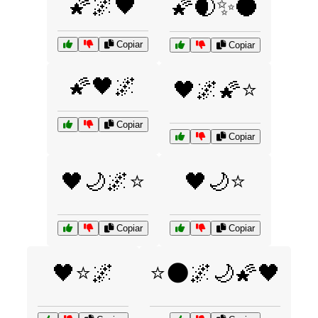
🌠🌌🖤
🌠🌒✨🌑
Copiar
Copiar
🌠🖤🌌
🖤🌌🌠⭐
Copiar
Copiar
🖤🌙🌌⭐
🖤🌙⭐
Copiar
Copiar
🖤⭐🌌
⭐🌑🌌🌙🌠🖤