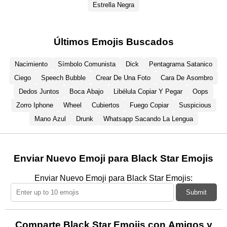
Estrella Negra
Últimos Emojis Buscados
Nacimiento
Símbolo Comunista
Dick
Pentagrama Satanico
Ciego
Speech Bubble
Crear De Una Foto
Cara De Asombro
Dedos Juntos
Boca Abajo
Libélula Copiar Y Pegar
Oops
Zorro Iphone
Wheel
Cubiertos
Fuego Copiar
Suspicious
Mano Azul
Drunk
Whatsapp Sacando La Lengua
Enviar Nuevo Emoji para Black Star Emojis
Enviar Nuevo Emoji para Black Star Emojis:
Submit
Comparte Black Star Emojis con Amigos y