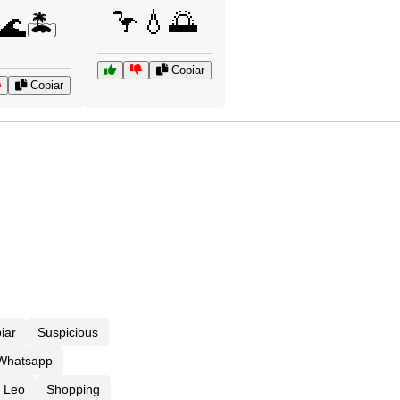
🦩💧🌅
🌊🏝️
Copiar
Copiar
iar
Suspicious
 Whatsapp
Leo
Shopping