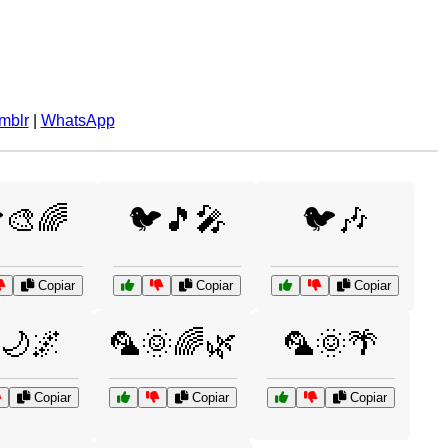
mblr
|
WhatsApp
🎨🌈
🐦🎵🎤
🐦🎶
Copiar
Copiar
Copiar
🌙🌌
🦜🌞🌈🌿
🦜🌞🌴
Copiar
Copiar
Copiar