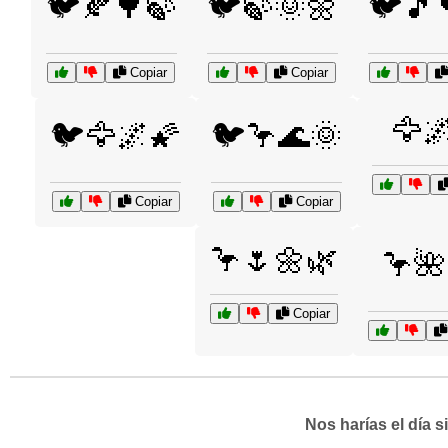
🐦🍂🌳🍃
🐦🍃🌞🌼
🐦🎵
Copiar
Copiar
🦅
🐦🦅🌌🌠
🐦🦩🌊🌞
Copiar
Copiar
🦩🌷🌼🌿
🦩🌺
Copiar
Nos harías el día 