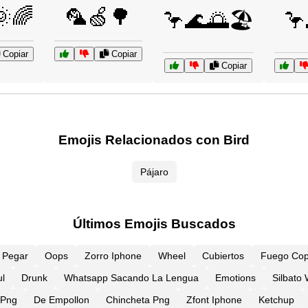
🌞🌈
🦜🍏🌳
🦩🌊🌅🏖️
🦩
Copiar
Copiar
Copiar
Emojis Relacionados con Bird
Pájaro
Últimos Emojis Buscados
Y Pegar
Oops
Zorro Iphone
Wheel
Cubiertos
Fuego Cop
l
Drunk
Whatsapp Sacando La Lengua
Emotions
Silbato
 Png
De Empollon
Chincheta Png
Zfont Iphone
Ketchup