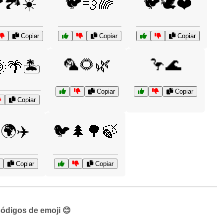
🏞️☀️
🐦💨🌈
🐦🕊️❤️
Copiar
Copiar
Copiar
🦜🌻🌿
🦩🌊
🌴🏝️
Copiar
Copiar
Copiar
🌍✈️
🐦🌲🌳🍃
Copiar
Copiar
códigos de emoji 😊