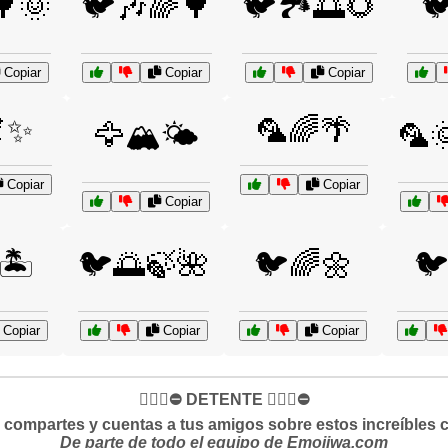
🌳🌞
🐦🎶🌈🌳
🐦🏞️🌅🌻

Copiar
Copiar
Copiar
✨
🦜🌈🌴
🦅🏔️🌤️
🦜
Copiar
Copiar
Copiar
🏝️
🐦🌅🍃🌺
🐦🌈🌼
🐦
Copiar
Copiar
Copiar
✋🏻🛑⛔️ DETENTE ✋🏻🛑⛔️
si compartes y cuentas a tus amigos sobre estos increíbles 
De parte de todo el equipo de Emojiwa.com