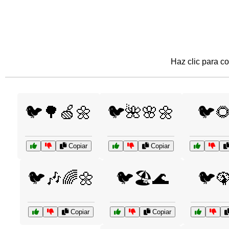
Haz clic para co
🐦🌳🍏🌼
🐦🌺🌸🌼
🐦
Copiar
Copiar
🐦🎶🌈🌼
🐦🏖️🌊
🐦
Copiar
Copiar