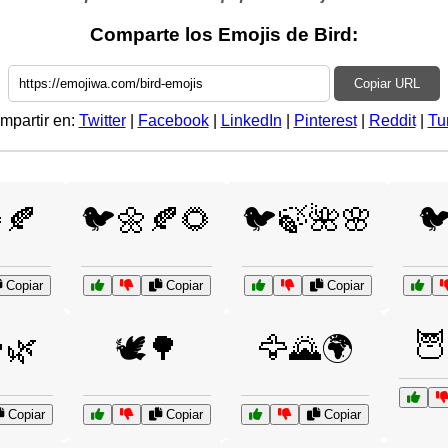
Comparte los Emojis de Bird:
Copiar URL
mpartir en:
Twitter
|
Facebook
|
LinkedIn
|
Pinterest
|
Reddit
|
Tu
🍂
🐦🌼🍂🌻
🐦🍃🌺🌸

Copiar
Copiar
Copiar
🦉
🌿
🕊️🌳
🦅🌄🌍
Copiar
Copiar
Copiar