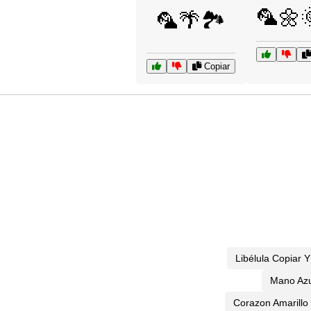
🦜🌼
🦜🌴🏞️
Copiar
Libélula Copiar 
Mano Azu
Corazon Amarillo