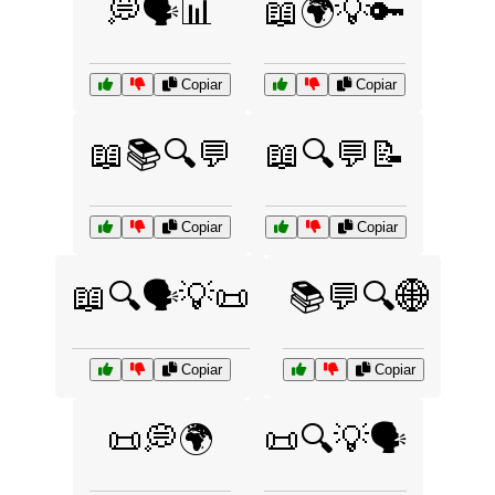
💭🗣️📊
📖🌍💡🔑
Copiar
Copiar
📖📚🔍💬
📖🔍💬📝
Copiar
Copiar
📖🔍🗣️💡📜
📚💬🔍🌐
Copiar
Copiar
📜💭🌍
📜🔍💡🗣️