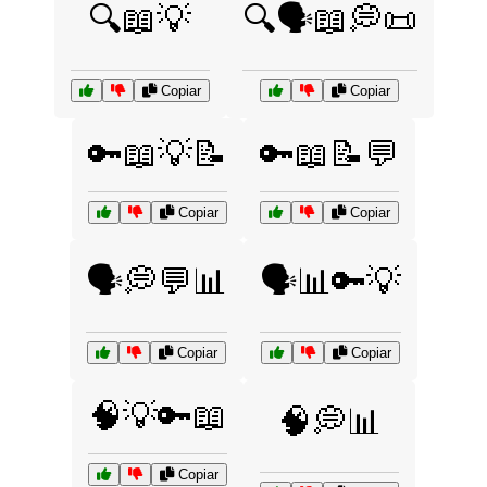
🔍📖💡
🔍🗣️📖💭📜
Copiar
Copiar
🔑📖💡📝
🔑📖📝💬
Copiar
Copiar
🗣️💭💬📊
🗣️📊🔑💡
Copiar
Copiar
🧠💡🔑📖
🧠💭📊
Copiar