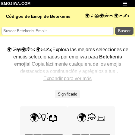
EMOJIWA.COM
🌍💡📖🌍💭📜🌍📜✍️
Códigos de Emoji de Betekenis
Buscar
🌍💡📖🌍💭📜🌍📜✍️¡Explora las mejores selecciones de
emojis seleccionadas por emojiwa para
Betekenis
emojis
! Copia fácilmente cualquiera de los emojis
destacados a continuación y agrégalos a tus
conversaciones para un toque personalizado. Hemos
Expandir para ver más
seleccionado una variedad de emojis relacionados,
mostrando primero los más populares. ¿Buscas más?
Significado
Explora otras categorías para descubrir aún más formas
de expresar
Betekenis con emojis
.
🌍💡📖
🌍💭📜