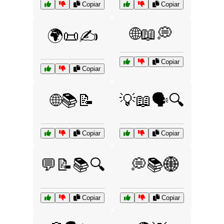
Copiar
Copiar
🌐📖💭
🌍📜✍️
Copiar
Copiar
🌐📚📝
💡📖🗣️🔍
Copiar
Copiar
💬📝📚🔍
💭📚🌐
Copiar
Copiar