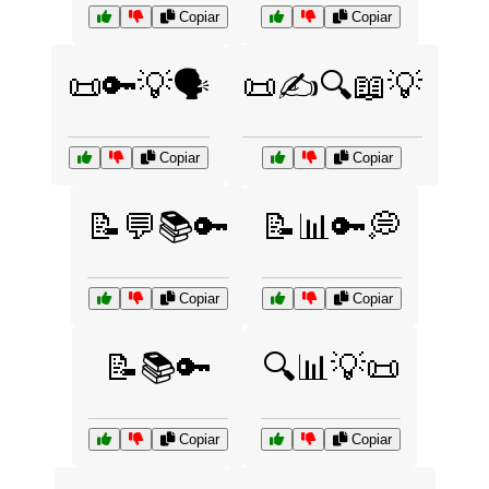
Copiar
Copiar
📜🔑💡🗣️
📜✍️🔍📖💡
Copiar
Copiar
📝💬📚🔑
📝📊🔑💭
Copiar
Copiar
📝📚🔑
🔍📊💡📜
Copiar
Copiar