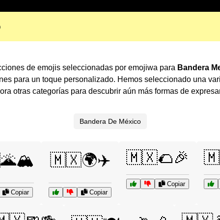
o
cciones de emojis seleccionadas por emojiwa para
Bandera Me
ones para un toque personalizado. Hemos seleccionado una var
ra otras categorías para descubrir aún más formas de expresa
Bandera De México
🇲🇽🌮🎉
🇲
🌋🏔️
🇲🇽🌍✈️
Copiar
Copiar
Copiar