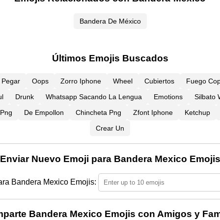
Bandera De México
Últimos Emojis Buscados
Y Pegar
Oops
Zorro Iphone
Wheel
Cubiertos
Fuego Cop
l
Drunk
Whatsapp Sacando La Lengua
Emotions
Silbato
 Png
De Empollon
Chincheta Png
Zfont Iphone
Ketchup
Crear Un
Enviar Nuevo Emoji para Bandera Mexico Emoji
ara Bandera Mexico Emojis:
parte Bandera Mexico Emojis con Amigos y Fami