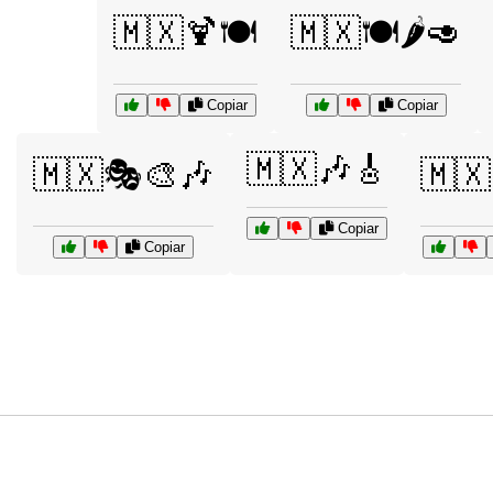
🇲🇽🍹🍽️
🇲🇽🍽️🌶️🥑
Copiar
Copiar
🇲🇽🎶🎸
🇲🇽🎭🎨🎶
🇲🇽
Copiar
Copiar