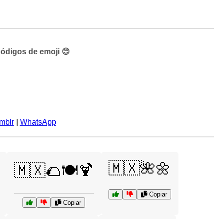
códigos de emoji 😊
mblr
|
WhatsApp
🇲🇽🌺🌼
🇲🇽🌮🍽️🍹
Copiar
Copiar