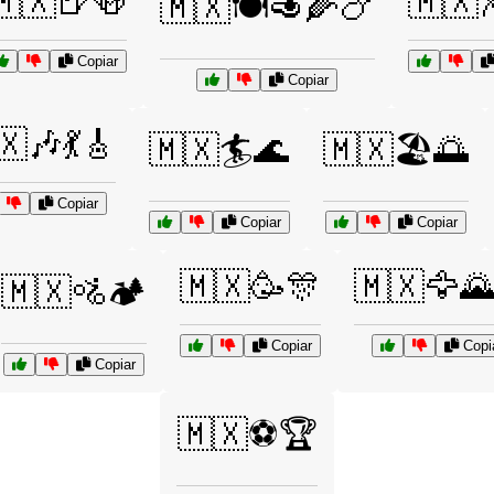
🇲🇽🍺🍻
🇲🇽
🇲🇽🍽️🥑🌽🍗
Copiar
Copiar
🇽🎶💃🎸
🇲🇽🏄🌊
🇲🇽🏖️🌅
Copiar
Copiar
Copiar
🇲🇽🥳🎊
🇲🇽🦅
🇲🇽🚵🏕️
Copiar
Copi
Copiar
🇲🇽⚽🏆