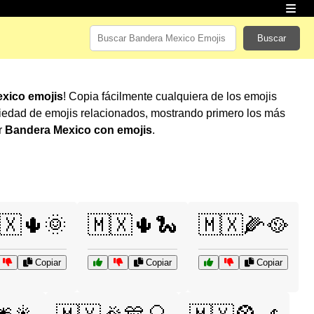
Buscar
xico emojis
! Copia fácilmente cualquiera de los emojis
iedad de emojis relacionados, mostrando primero los más
r
Bandera Mexico con emojis
.
🇽🌵🌞
🇲🇽🌵🐍
🇲🇽🌽🥘
Copiar
Copiar
Copiar