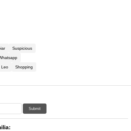
iar
Suspicious
 Whatsapp
Leo
Shopping
s
Submit
lia: