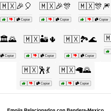
🇲🇽🎉🎈
🇲🇽🎉🎊
🇲🇽🎊🎆
Copiar
Copiar
Copiar

🏛️🌄
🇲🇽🏜️🌵
🇲🇽🏞️🌊
Copiar
Copiar
Copiar
🇲🇽🕺💃
🇲🇽🦙🌄
Copiar
Copiar
Emojis Relacionados con Bandera-Mexico