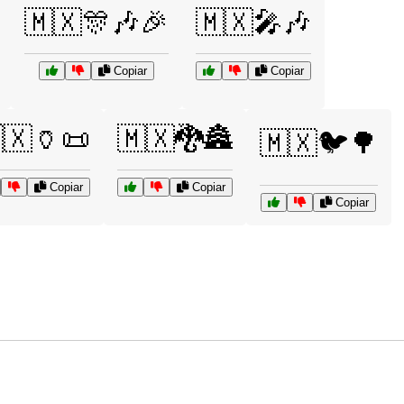
🇲🇽🎊🎶🎉
🇲🇽🎤🎶
Copiar
Copiar
🇽🏺📜
🇲🇽🐉🏯
🇲🇽🐦🌳
Copiar
Copiar
Copiar