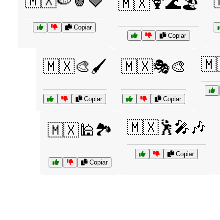
🇲🇽🍉🍍🍓
🇲🇽🍹🌊🏖️
Copiar
Copiar
🇲
🇲🇽🎨🖌️
🇲🇽🎭🎨
Copiar
Copiar
🇲🇽🕺🎤🎶
🇲🇽🕌🏞️
Copiar
Copiar