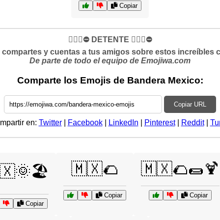
Copiar
✋🏻🛑⛔️ DETENTE ✋🏻🛑⛔️
si compartes y cuentas a tus amigos sobre estos increíbles 
De parte de todo el equipo de Emojiwa.com
Comparte los Emojis de Bandera Mexico:
Copiar URL
mpartir en:
Twitter
|
Facebook
|
LinkedIn
|
Pinterest
|
Reddit
|
Tu
🇲🇽🌮
🇲🇽🌮🌯🍹
🇽🌞🏖️
Copiar
Copiar
Copiar