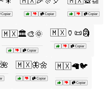
🎆🎇
🇲🇽🎉🎊🎈
🇲🇽🎡🎢
Copiar
Copiar
Copiar
🇲🇽🏺📜🗿
🇲🇽🏛️🎨🌞
Copiar
Copiar
🌺
🇲🇽🦋🌼
🇲🇽🦙🐦
ar
Copiar
Copiar