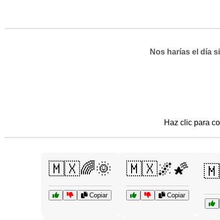
Nos harías el día 
Haz clic para co
🇲🇽🌈🌞
🇲🇽🌌🌠
🇲
Copiar
Copiar