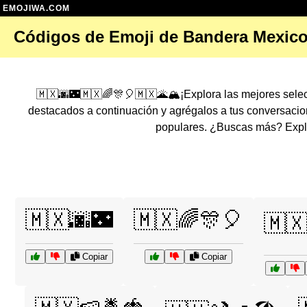
EMOJIWA.COM
Códigos de Emoji de Bandera Mexic
🇲🇽🌆🌃🇲🇽🌈🎊🎈🇲🇽🌋🏔️¡Explora las mejores sele
destacados a continuación y agrégalos a tus conversaci
populares. ¿Buscas más? Explo
🇲🇽🌆🌃
🇲🇽🌈🎊🎈
🇲🇽
Copiar
Copiar