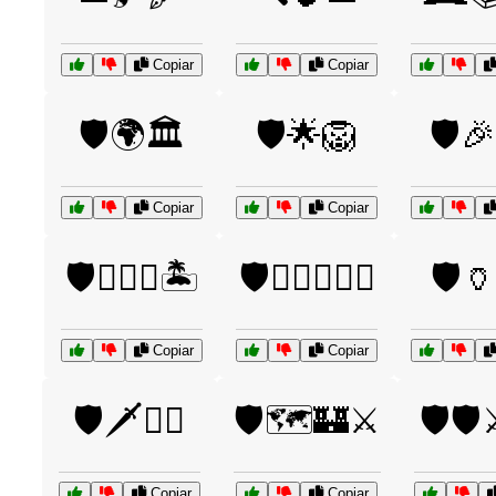
Copiar
Copiar
🛡️🌍🏛️
🛡️🌟🦁
🛡️
Copiar
Copiar
🛡️🏴‍☠️⚓🏝️
🛡️🏴‍☠️⚓🏴‍☠️
🛡️
Copiar
Copiar
🛡️🗡️🧙‍♂️
🛡️🗺️🏰⚔️
🛡️🛡
Copiar
Copiar