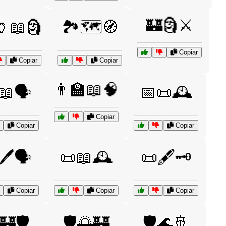
🏰🗿⚔️
🏺📖🗿
🏞️🗺️🧭
Copiar
Copiar
Copiar
👨‍🏫📖🧠
📖🗣️
📅📜🕰️
Copiar
Copiar
Copiar
🖊️🗣️
📜📖🕰️
📜🖋️🗝️
Copiar
Copiar
Copiar
🏰🛡️
🛡️🌅🏰
🛡️🌊🚢