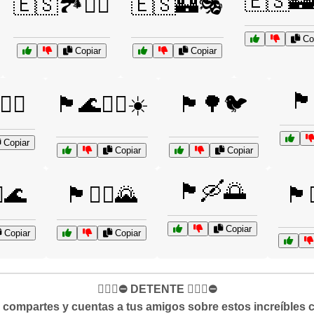
🇪🇸🏰
🇪🇸🏞️🚵‍♂️
🇪🇸🏰🎭
Co
Copiar
Copiar
🏴
‍♂️
🏴🌊🏄‍♂️☀️
🏴🌳🐦
Copiar
Copiar
Copiar
🏴🛶🌅
♀️🌊
🏴🚴‍♂️🌄
🏴
Copiar
Copiar
Copiar
✋🏻🛑⛔️ DETENTE ✋🏻🛑⛔️
si compartes y cuentas a tus amigos sobre estos increíbles 