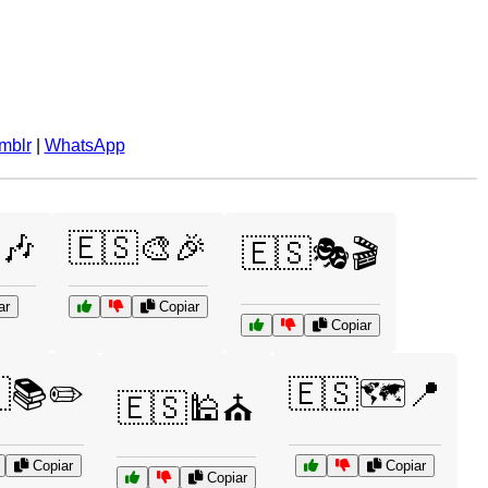
mblr
|
WhatsApp
🎶
🇪🇸🎨🎉
🇪🇸🎭🎬
ar
Copiar
Copiar
📚✏️
🇪🇸🗺️📍
🇪🇸🕌⛪
Copiar
Copiar
Copiar