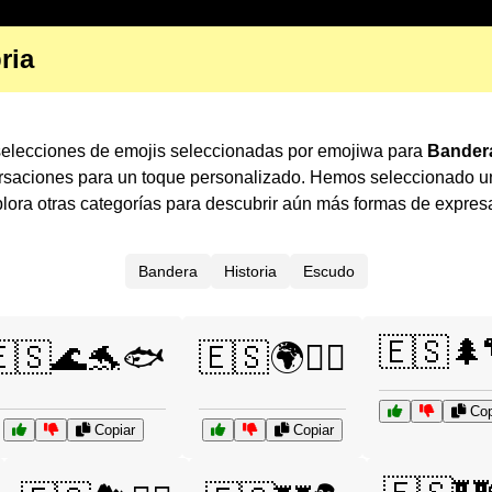
ria
 selecciones de emojis seleccionadas por emojiwa para
Bandera
ersaciones para un toque personalizado. Hemos seleccionado un
ora otras categorías para descubrir aún más formas de expres
Bandera
Historia
Escudo
🇪🇸🌲
🇸🌊🐬🐟
🇪🇸🌍🚶‍♀️
Cop
Copiar
Copiar