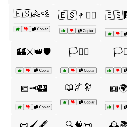
🇪🇸🚴🚵
🇪🇸🚶🚶‍♀️
🇪🇸
Copiar
Copiar
🏰⚔️👑🛡️
🏳️🏳️‍🌈
🏳️🏴
Copiar
Copiar
📖🌌🔭
📅🗝️🏰
📖
Copiar
Copiar
📜🖌️🖋️
🔍🧠📜
🕰️