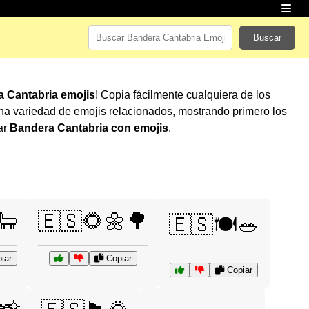
Buscar
 Cantabria emojis
! Copia fácilmente cualquiera de los
a variedad de emojis relacionados, mostrando primero los
ar
Bandera Cantabria con emojis
.
🐑
🇪🇸🌻🌼🌳
🇪🇸🍽️🥗
iar
Copiar
Copiar