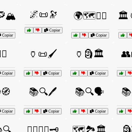
🌌📜🔭
🏔️
🌍🗺️🚶‍♂️
🏛️
Copiar
Copiar
Copiar
‍☠️
🏺📜🖌️
🏺🗿🏛️
👥
Copiar
Copiar
Copiar
🧭
📚🔍🖊️
📚🔍🗣️
📚
Copiar
Copiar
Copiar
🔍
🕵️‍♂️🔎📜🗝️
🗺️🏞️🏛️
🗿