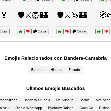
️🏅
🛡️⚔️🦁🏰
🛡️⚔️🦄🏰
🧭
opiar
Copiar
Copiar
Emojis Relacionados con Bandera-Cantabria
Bandera
Historia
Escudo
Últimos Emojis Buscados
rsonalizado
Bandera Lituania
De Suspiro
Barbie
Aire Acon
do Azul
Diablo Whatsapp
Eyebrow Raised
Caca De
Risitas