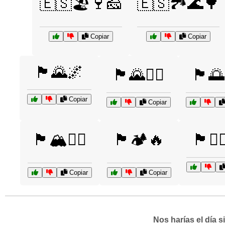
🇪🇸🏖️🍷🧀
🇪🇸🏞️🌊🌳
Copiar
Copiar
🏴🌄🌌
🏴🌄🚶‍♀️
🏴🌅
Copiar
Copiar
🏴🏔️🚴‍♀️
🏴🏕️🔥
🏴🚣‍
Copiar
Copiar
Nos harías el día 