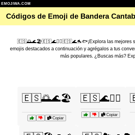
EMOJIWA.COM
Códigos de Emoji de Bandera Cantab
🇪🇸🌅🌊🏖️🇪🇸🌊🏄‍♀️🇪🇸🌊🐬🐟¡Explora las mejores
emojis destacados a continuación y agrégalos a tus conv
más populares. ¿Buscas más? Expl
🇪🇸🌅🌊🏖️
🇪🇸🌊🏄‍♀️

Copiar
Copiar