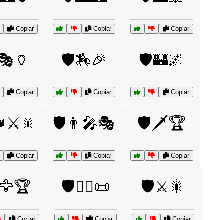
Copiar
Copiar
Copiar
️🎭🏺
🛡️🏇🎉
🛡️🏰🌌
Copiar
Copiar
Copiar
👑⚔️🎇
🛡️👨‍🎤🎭
🛡️🗡️🏆
Copiar
Copiar
Copiar
️🦅🏆
🛡️🧙‍♂️📜
🛡️⚔️🎇
Copiar
Copiar
Copiar