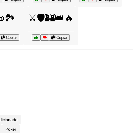
🏞️
⚔️🛡️🏰👑🔥
Copiar
Copiar
dicionado
Poker