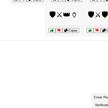
🛡️⚔️👑🏺
🛡️⚔️🛡
Copiar
C
Crear Pe
Verifica