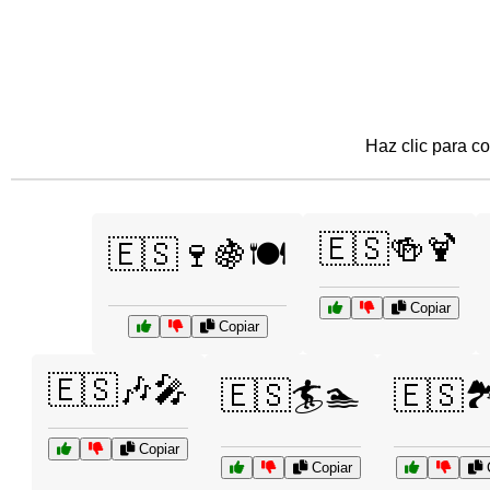
Haz clic para co
🇪🇸🍻🍹
🇪🇸🍷🍇🍽️
Copiar
Copiar
🇪🇸🎶🎤
🇪🇸🏄🏊
🇪🇸🏞
Copiar
Copiar
C