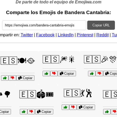
De parte de todo el equipo de Emojiwa.com
Comparte los Emojis de Bandera Cantabria:
Copiar URL
mpartir en:
Twitter
|
Facebook
|
LinkedIn
|
Pinterest
|
Reddit
|
Tu
🇪🇸🎆🎇
🇪🇸🎉
🇪🇸🍽️🥘
Copiar
Copi
Copiar
🇪🇸💃🕺
️🌳
🇪🇸🏟️🎟️
🇪
Copiar
opiar
Copiar