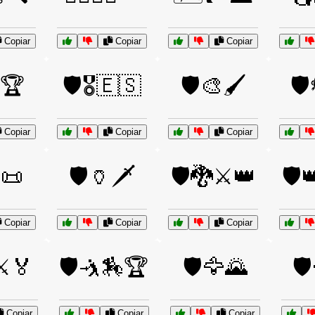
Copiar
Copiar
Copiar
🏆
🛡️🎖️🇪🇸
🛡️🎨🖌️
🛡
Copiar
Copiar
Copiar
📜
🛡️🏺🗡️
🛡️🐉⚔️👑
🛡️
Copiar
Copiar
Copiar
️⚔️🏅
🛡️🤺🏇🏆
🛡️🦅🌄
🛡
Copiar
Copiar
Copiar