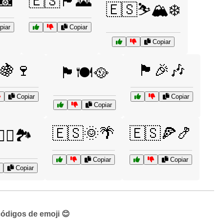
📸
🇪🇸🏴🌄
🇪🇸⛷️🏔️❄️
piar
Copiar
Copiar
🍇🍷
🏴🎉🎶
🏴🍽️🥘
Copiar
Copiar
Copiar
🇪🇸🌞🌴
🇪🇸🍕🍤
‍♂️🏞️
Copiar
Copiar
Copiar
códigos de emoji 😊