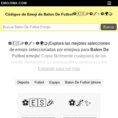
EMOJIWA.COM
⚽🇪🇸🎉⚽🌌✨⚽🌍🤝
Códigos de Emoji de Balon De Futbol
Buscar
⚽🇪🇸🎉⚽🌌✨⚽🌍🤝¡Explora las mejores selecciones
de emojis seleccionadas por emojiwa para
Balon De
Futbol emojis
! Copia fácilmente cualquiera de los
emojis destacados a continuación y agrégalos a tus
conversaciones para un toque personalizado. Hemos
Expandir para ver más
seleccionado una variedad de emojis relacionados,
mostrando primero los más populares. ¿Buscas más?
Deporte
Futbol
Equipo
Balon De Futbol Iphone
Explora otras categorías para descubrir aún más formas
de expresar
Balon De Futbol con emojis
.
⚽🇪🇸🎉
⚽🌌✨