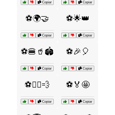
Copiar
Copiar
⚽🌍🤝
⚽🌟👑
Copiar
Copiar
⚽🍔🥤🏟️
⚽🎉🎈
Copiar
Copiar
⚽🏃‍♂️💨
⚽🏅🤩
Copiar
Copiar