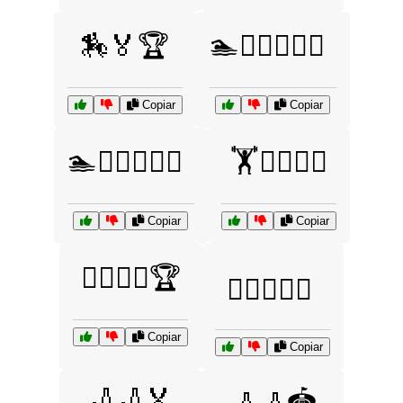
🏇🏅🏆
🏊🏊‍♂️🏊‍♀️🌊
Copiar
Copiar
🏊🏊‍♂️🏊‍♀️🏅
🏋️🏋️‍♀️🏋️‍♂️
Copiar
Copiar
🏋️‍♂️🤼‍♀️🏆
🏌️‍♂️🏌️‍♀️⛳
Copiar
Copiar
🏏🏏🏅