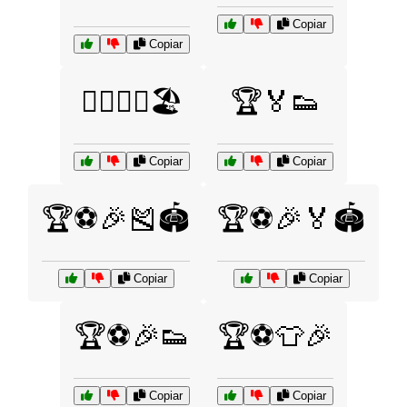
Copiar
Copiar
🏄‍♂️🏄‍♀️🏖️
🏆🏅👟
Copiar
Copiar
🏆⚽🎉🎽🏟️
🏆⚽🎉🏅🏟️
Copiar
Copiar
🏆⚽🎉👟
🏆⚽👕🎉
Copiar
Copiar