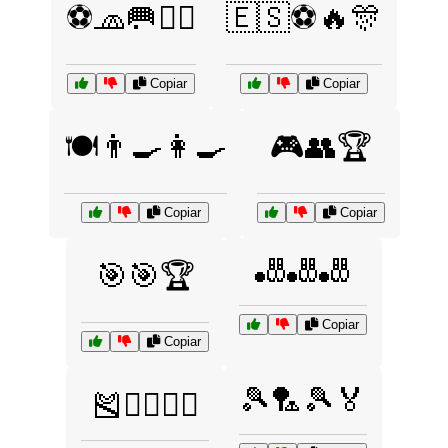
⚽🧢🥅🏃‍♀️
🇪🇸⚽🔥🎊
Copiar
Copiar
🍽️👨‍🍳👩‍🍳
🎮👥🏆
Copiar
Copiar
🎳🎳🎳
🎯🎯🏆
Copiar
Copiar
🎾🏸🎾🏅
🎽🏃‍♂️🏃‍♀️