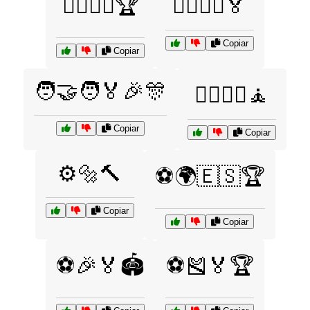
🤼‍♂️🤼‍♀️🏆
🤾‍♂️🤾‍♀️🏅
Copiar
Copiar
🧑‍🤝‍🧑🏅🎉🎊
🧘‍♂️🧘‍♀️🧘
Copiar
Copiar
⚙️🔩🔨
⚽🌍🇪🇸🏆
Copiar
Copiar
⚽🎉🏅🏟️
⚽🎽🏅🏆