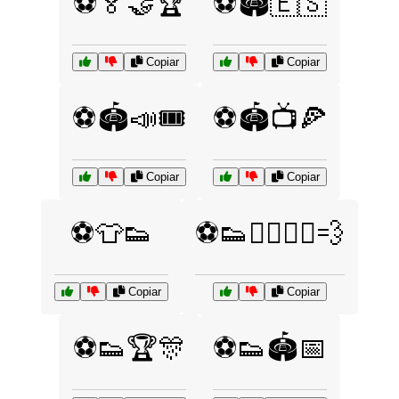
⚽🏅🤝🏆
⚽🏟️🇪🇸
Copiar
Copiar
⚽🏟️📣🎟️
⚽🏟️📺🍕
Copiar
Copiar
⚽👕👟
⚽👟🏃‍♂️🏃‍♀️💨
Copiar
Copiar
⚽👟🏆🎊
⚽👟🏟️📅