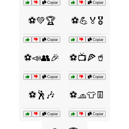
Copiar
Copiar
⚽💚🏆
⚽💪🏅🎖️
Copiar
Copiar
⚽📣👥🎉
⚽📺🍕🥤
Copiar
Copiar
⚽🕺🎶
⚽🧢👕👖
Copiar
Copiar