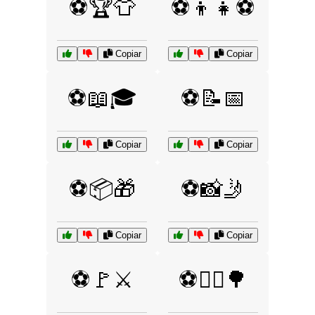
⚽🏆👕
⚽👦👧⚽
Copiar
Copiar
⚽📖🎓
⚽📝📅
Copiar
Copiar
⚽📦🎁
⚽📸🤳
Copiar
Copiar
⚽🚩⚔️
⚽🚴‍♂️🌳