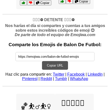
Copiar
Copiar
✋🏻🛑⛔️ DETENTE ✋🏻🛑⛔️
Nos harías el día si compartes y cuentas a tus amigos
sobre estos increíbles códigos de emoji 😊
De parte de todo el equipo de Emojiwa.com
Comparte los Emojis de Balon De Futbol:
Copiar URL
Haz clic para compartir en:
Twitter
|
Facebook
|
LinkedIn
|
Pinterest
|
Reddit
|
Tumblr
|
WhatsApp
🏄‍♂️🏄‍♀️🌊
🏀⛹️‍♂️⛹️‍♀️