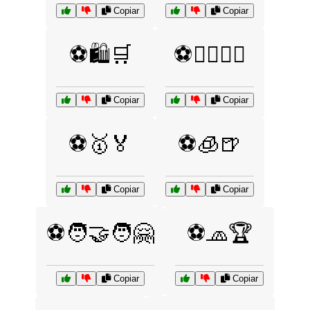
Copiar
Copiar
⚽🛍️🛒
⚽🤸‍♂️🏋️‍♀️
Copiar
Copiar
⚽🥇🏅
⚽🧊🍺
Copiar
Copiar
⚽🧑‍🤝‍🧑🤗
⚽🧢🏆
Copiar
Copiar