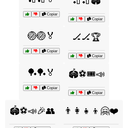
🏏🏏🏟️
Copiar
Copiar
🏐🏐🏅
🏒🏒🏆
Copiar
Copiar
🏓🏓🏅
🏟️⚽🎟️📣
Copiar
Copiar
🏟️⚽📣🎉👥
👨‍👩‍👧‍👦🤗❤️