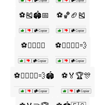
Copiar
Copiar
⚽🎽🏟️📅
⚽🏀🏈🎽
Copiar
Copiar
⚽🏃‍♂️🏃‍♀️
⚽🏃‍♂️🏃‍♀️💨
Copiar
Copiar
⚽🏃‍♂️🏃‍♀️💨🏟️
⚽🏅🏆🎊
Copiar
Copiar