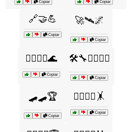
Copiar
Copiar
🔗🤝💪
🚀🛰️🌌
Copiar
Copiar
🚣‍♂️🚣‍♀️🌊
🛠️🔧👷‍♂️👷‍♀️
Copiar
Copiar
🛹🛹🏆
🤸‍♂️🤸‍♀️🤸
Copiar
Copiar