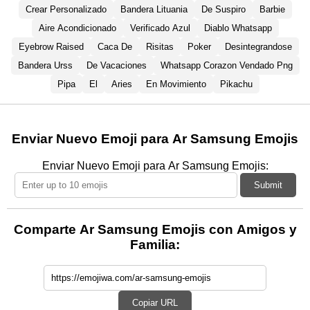
Crear Personalizado
Bandera Lituania
De Suspiro
Barbie
Aire Acondicionado
Verificado Azul
Diablo Whatsapp
Eyebrow Raised
Caca De
Risitas
Poker
Desintegrandose
Bandera Urss
De Vacaciones
Whatsapp Corazon Vendado Png
Pipa
El
Aries
En Movimiento
Pikachu
Enviar Nuevo Emoji para Ar Samsung Emojis
Enviar Nuevo Emoji para Ar Samsung Emojis:
Submit
Comparte Ar Samsung Emojis con Amigos y
Familia:
Copiar URL