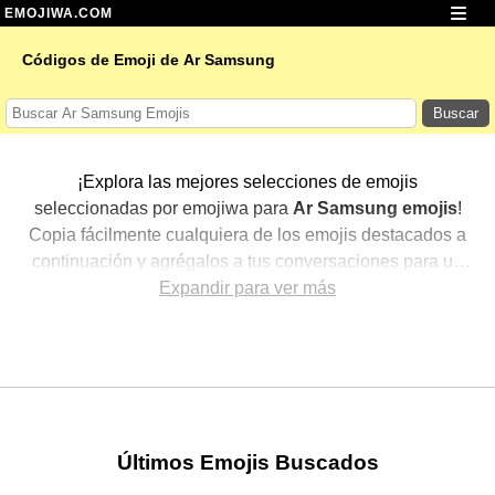
EMOJIWA.COM
Códigos de Emoji de Ar Samsung
Buscar
¡Explora las mejores selecciones de emojis
seleccionadas por emojiwa para
Ar Samsung emojis
!
Copia fácilmente cualquiera de los emojis destacados a
continuación y agrégalos a tus conversaciones para un
toque personalizado. Hemos seleccionado una variedad
Expandir para ver más
de emojis relacionados, mostrando primero los más
populares. ¿Buscas más? Explora otras categorías para
descubrir aún más formas de expresar
Ar Samsung con
emojis
.
Últimos Emojis Buscados