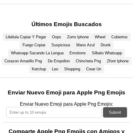
Últimos Emojis Buscados
Libélula Copiar Y Pegar
Oops
Zorro Iphone
Wheel
Cubiertos
Fuego Copiar
Suspicious
Mano Azul
Drunk
Whatsapp Sacando La Lengua
Emotions
Silbato Whatsapp
Corazon Amarillo Png
De Empollon
Chincheta Png
Zfont Iphone
Ketchup
Leo
Shopping
Crear Un
Enviar Nuevo Emoji para Apple Png Emojis
Enviar Nuevo Emoji para Apple Png Emojis:
Submit
Comparte Apple Png Emojis con Amigos y