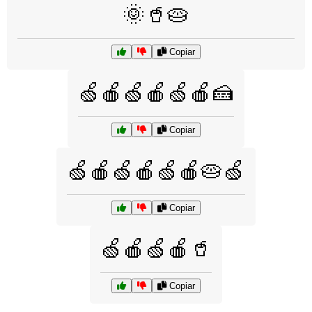
🌞🥤🥧
Copiar
🍏🍎🍏🍎🍏🍎🍰
Copiar
🍏🍎🍏🍎🍏🍎🥧🍏
Copiar
🍏🍎🍏🍎🥤
Copiar