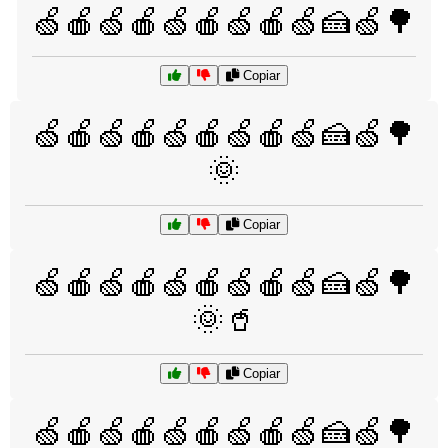
🍏🍎🍏🍎🍏🍎🍏🍎🍏🍰🍏🌳
Copiar
🍏🍎🍏🍎🍏🍎🍏🍎🍏🍰🍏🌳
🌞
Copiar
🍏🍎🍏🍎🍏🍎🍏🍎🍏🍰🍏🌳
🌞🥤
Copiar
🍏🍎🍏🍎🍏🍎🍏🍎🍏🍰🍏🌳