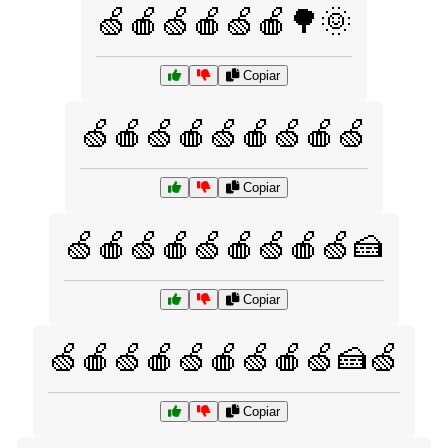
🍏🍎🍏🍎🍏🍎🌳🌞
Copiar
🍏🍎🍏🍎🍏🍎🍏🍎🍏
Copiar
🍏🍎🍏🍎🍏🍎🍏🍎🍏🍰
Copiar
🍏🍎🍏🍎🍏🍎🍏🍎🍏🍰🍏
Copiar