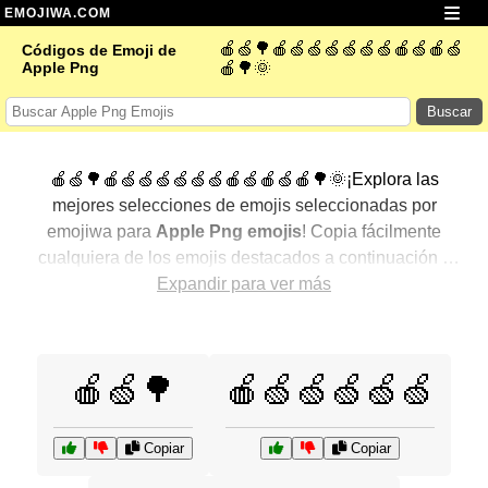
EMOJIWA.COM
🍎🍏🌳🍎🍏🍏🍏🍏🍏🍏🍎🍏🍎🍏
Códigos de Emoji de
Apple Png
🍎🌳🌞
Buscar
🍎🍏🌳🍎🍏🍏🍏🍏🍏🍏🍎🍏🍎🍏🍎🌳🌞¡Explora las
mejores selecciones de emojis seleccionadas por
emojiwa para
Apple Png emojis
! Copia fácilmente
cualquiera de los emojis destacados a continuación y
agrégalos a tus conversaciones para un toque
Expandir para ver más
personalizado. Hemos seleccionado una variedad de
emojis relacionados, mostrando primero los más
populares. ¿Buscas más? Explora otras categorías para
🍎🍏🌳
🍎🍏🍏🍏🍏🍏
descubrir aún más formas de expresar
Apple Png con
emojis
.
Copiar
Copiar