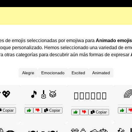
ones de emojis seleccionadas por emojiwa para
Animado emojis
 toque personalizado. Hemos seleccionado una variedad de emo
 otras categorías para descubrir aún más formas de expresar
Alegre
Emocionado
Excited
Animated
💖
🎵🎸🥁

🧗‍♀️🚴‍♂️🏊‍♂️
Copiar
Copiar
Copiar