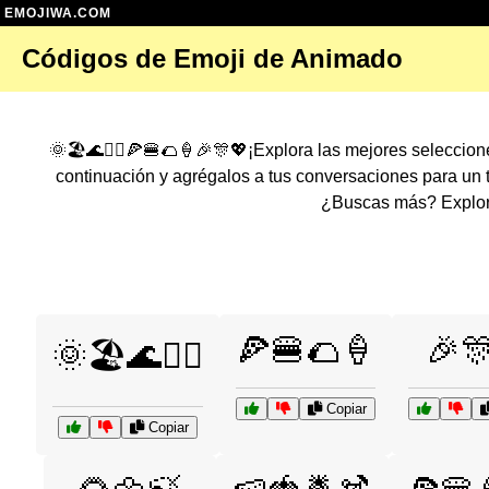
EMOJIWA.COM
Códigos de Emoji de Animado
🌞🏖️🌊🏄‍♂️🍕🍔🌮🍦🎉🎊💖¡Explora las mejores selecci
continuación y agrégalos a tus conversaciones para un
¿Buscas más? Explora
🍕🍔🌮🍦
🎉
🌞🏖️🌊🏄‍♂️
Copiar
Copiar