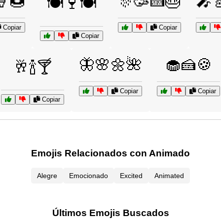
🍦🍩
🎊🥳🍰🎂
🎤
🍽️🍷🍽️
Copiar
Copiar
Copiar
🦋🌸🌼🌺
🧁🍰🍪
🥂🍾🍸
Copiar
Copiar
Copiar
Emojis Relacionados con Animado
Alegre
Emocionado
Excited
Animated
Últimos Emojis Buscados