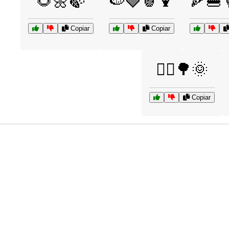
🌻🌼🍃
🍉🍓🍍🍹
🍕🍔
Copiar
Copiar
🚴‍♀️🌳🌞
Copiar