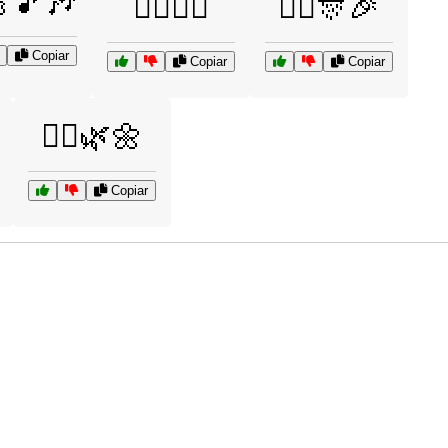
🎵🎶
🏄‍♂️🌊😎
👯‍♀️🎊🎉
Copiar
Copiar
Copiar
🧘‍♀️🌿🌼
Copiar