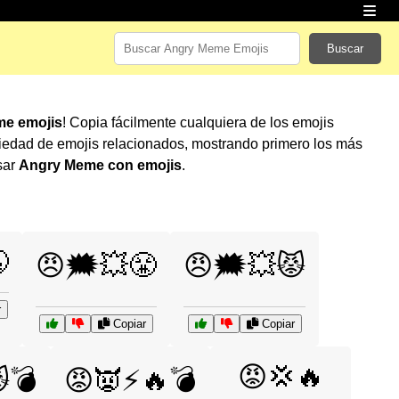
Buscar
e emojis
! Copia fácilmente cualquiera de los emojis
iedad de emojis relacionados, mostrando primero los más
sar
Angry Meme con emojis
.

😠🗯️💥😤
😠🗯️💥😾
r
Copiar
Copiar
😡💢🔥
💣
😡👿⚡🔥💣