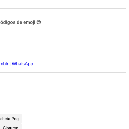
códigos de emoji 😊
mblr
|
WhatsApp
ncheta Png
Cinturon