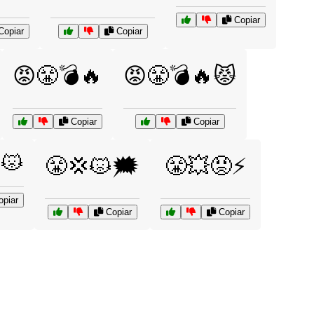
Copiar
opiar
Copiar
😡😤💣🔥
😡😤💣🔥😾
Copiar
Copiar
😾
😤💢😾🗯️
😤💥😡⚡
piar
Copiar
Copiar