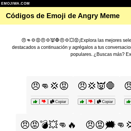
EMOJIWA.COM
Códigos de Emoji de Angry Meme
😠👊💢😡😠💢👿🛑😠💢💥😡¡Explora las mejores sel
destacados a continuación y agrégalos a tus conversaci
populares. ¿Buscas más? Exp
😠👊💢😡
😠💢👿🛑

Copiar
Copiar
😠😡💣💥👊🔥
😠😡🗯️👊