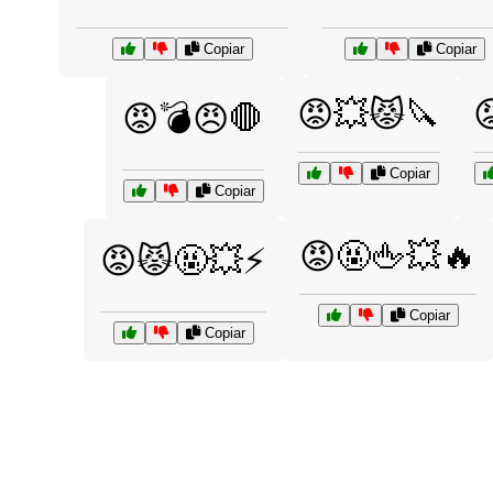
Copiar
Copiar
😡💥😾🔪

😡💣😠🛑
Copiar
Copiar
😡🤬🖕💥🔥
😡😾🤬💥⚡
Copiar
Copiar