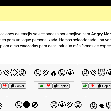
ecciones de emojis seleccionadas por emojiwa para
Angry Mem
ones para un toque personalizado. Hemos seleccionado una var
lora otras categorías para descubrir aún más formas de expre
💢💥😡
😠💢🔥😡🤬
😠💢😾
Copiar
Copiar
Copia
😠🛑🚫
😠🤬💢😡

😡👊