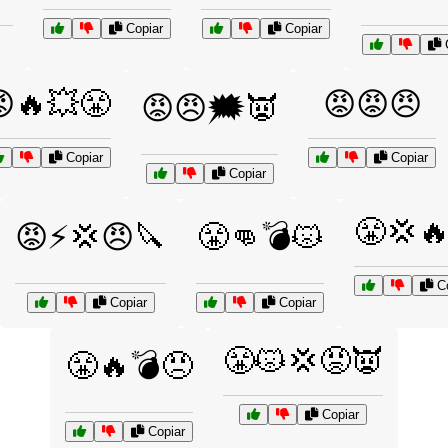
Copiar
Copiar
C
🔥💥😤
😡😡😠
😡😠🗯️👿
Copiar
Copiar
Copiar
😤💢
😡⚡💢😠🔪
😤👊💣😾
Co
Copiar
Copiar
😤😾💢😡👿
😤🔥💣😠
Copiar
Copiar