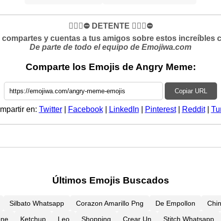
✋🏻🛑⛔️ DETENTE ✋🏻🛑⛔️
si compartes y cuentas a tus amigos sobre estos increíbles 
De parte de todo el equipo de Emojiwa.com
Comparte los Emojis de Angry Meme:
Copiar URL
mpartir en:
Twitter
|
Facebook
|
LinkedIn
|
Pinterest
|
Reddit
|
Tu
Últimos Emojis Buscados
Silbato Whatsapp
Corazon Amarillo Png
De Empollon
Chi
one
Ketchup
Leo
Shopping
Crear Un
Stitch Whatsapp