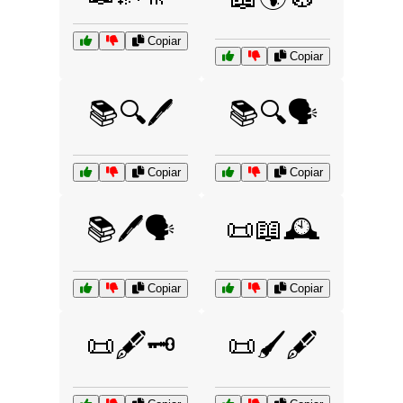
Copiar
Copiar
📚🔍🖊️
📚🔍🗣️
Copiar
Copiar
📚🖊️🗣️
📜📖🕰️
Copiar
Copiar
📜🖋️🗝️
📜🖌️🖋️