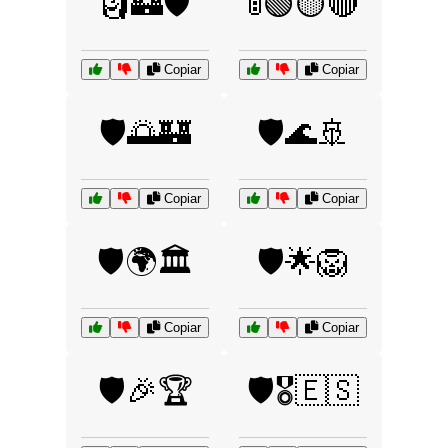
🗿🏰🛡️
🚦🟢🟡🔴
Copiar
Copiar
🛡️🌅🏰
🛡️🌊🚢
Copiar
Copiar
🛡️🌍🏛️
🛡️🌟🦁
Copiar
Copiar
🛡️🎉🏆
🛡️🎖️🇪🇸