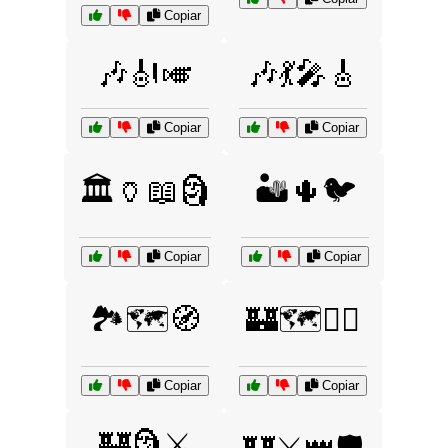
Copiar
🎶🎻🎺
🎶💃🎤🎸
Copiar
Copiar
🏛️🏺📖🗿
🏜️🌵🐦
Copiar
Copiar
🏞️🗺️🧭
🏰🗺️🚶‍♀️
Copiar
Copiar
🏰🗿⚔️