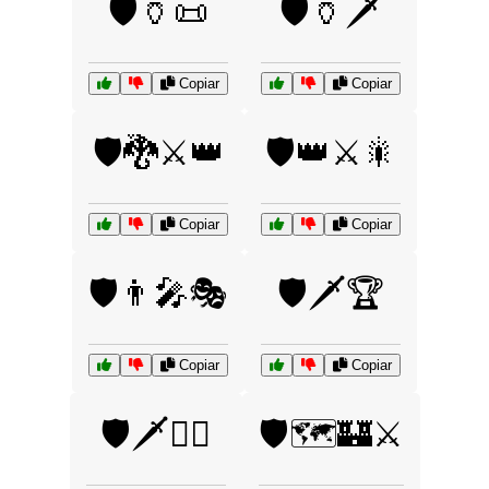
🛡️🏺📜
🛡️🏺🗡️
Copiar
Copiar
🛡️🐉⚔️👑
🛡️👑⚔️🎇
Copiar
Copiar
🛡️👨‍🎤🎭
🛡️🗡️🏆
Copiar
Copiar
🛡️🗡️🧙‍♂️
🛡️🗺️🏰⚔️