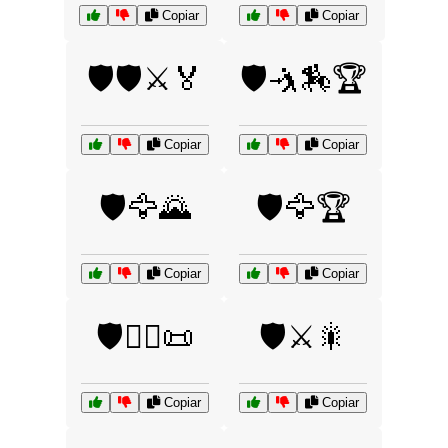
Copiar
Copiar
🛡️🛡️⚔️🏅
🛡️🤺🏇🏆
Copiar
Copiar
🛡️🦅🌄
🛡️🦅🏆
Copiar
Copiar
🛡️🧙‍♂️📜
🛡️⚔️🎇
Copiar
Copiar