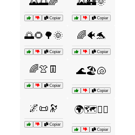
🌄🌅🌈
🌄🏰🌞
Copiar
Copiar
🌅🌻🌳🌞
🌈🐠🐬
Copiar
Copiar
🌈👚👖
🌊🏖️🐚
Copiar
Copiar
🌌📜🔭
🌍🗺️🚶‍♂️
Copiar
Copiar