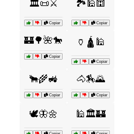
🏛️📜⚔️
🏞️🕌🕍
Copiar
Copiar
🏰🌳🌺🐎
🏺🛕🕌
Copiar
Copiar
🐂🌾🚜
🐴🏇🌄
Copiar
Copiar
🕊️🦋🌼
🕌🏛️🏰
Copiar
Copiar