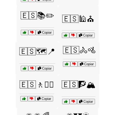
🇪🇸📚✏️
🇪🇸🕌⛪
Copiar
Copiar
🇪🇸🚴🚵
🇪🇸🗺️📍
Copiar
Copiar
🇪🇸🚶🚶‍♀️
🇪🇸🧗🏔️
Copiar
Copiar