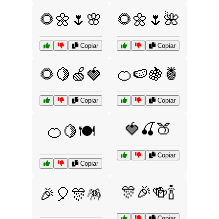
🌻🌼🌷🌸
🌻🌼🌷🌺
Copiar
Copiar
🌻🍋🍏🍓
🍊🍉🍇🍍
Copiar
Copiar
🍓🍒🍑
🍊🍋🍽️
Copiar
Copiar
🎊🎉🍻🍾
🎉🎈🎊🪅
Copiar