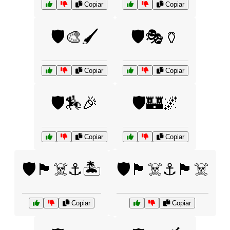
Copiar
Copiar
🛡️🎨🖌️
🛡️🎭🏺
Copiar
Copiar
🛡️🏇🎉
🛡️🏰🌌
Copiar
Copiar
🛡️🏴‍☠️⚓🏝️
🛡️🏴‍☠️⚓🏴‍☠️
Copiar
Copiar