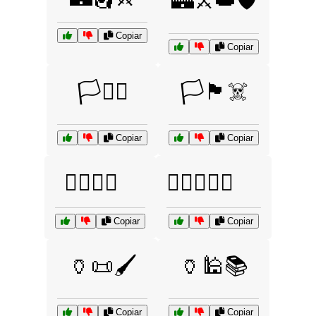
🏰⚔️👑🛡️
Copiar
Copiar
🏳️🏳️‍🌈
🏳️🏴‍☠️
Copiar
Copiar
🏳️‍🌈🌈💖
🏳️‍🌈🧡💚💙
Copiar
Copiar
🏺📜🖌️
🏺🕌📚
Copiar
Copiar