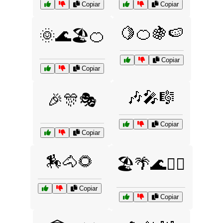
Copiar
Copiar
🍋🍊🍇🍉
🌞🌊🏖️🍊
Copiar
Copiar
🎶🎤🎼
🎉🎊🎭
Copiar
Copiar
🏇🐴🌻
🏖️🌴🌊🏄‍♂️
Copiar
Copiar