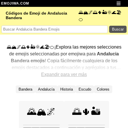
EMOJIWA.COM
🌄🏔️🌌🌅🌵🏜️🌞🌊🏖️
Códigos de Emoji de Andalucia
Bandera
🍊
Buscar
🌄🏔️🌌🌅🌵🏜️🌞🌊🏖️🍊¡Explora las mejores selecciones
de emojis seleccionadas por emojiwa para
Andalucia
Bandera emojis
! Copia fácilmente cualquiera de los
emojis destacados a continuación y agrégalos a tus
conversaciones para un toque personalizado. Hemos
Expandir para ver más
seleccionado una variedad de emojis relacionados,
mostrando primero los más populares. ¿Buscas más?
Bandera
Andalucía
Historia
Escudo
Colores
Explora otras categorías para descubrir aún más formas
de expresar
Andalucia Bandera con emojis
.
🌄🏔️🌌
🌅🌵🏜️