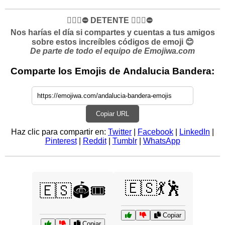
✋🏻🛑⛔️ DETENTE ✋🏻🛑⛔️
Nos harías el día si compartes y cuentas a tus amigos
sobre estos increíbles códigos de emoji 😊
De parte de todo el equipo de Emojiwa.com
Comparte los Emojis de Andalucia Bandera:
Copiar URL
Haz clic para compartir en:
Twitter
|
Facebook
|
LinkedIn
|
Pinterest
|
Reddit
|
Tumblr
|
WhatsApp
🇪🇸💃🕺
🇪🇸🏟️🎟️
Copiar
Copiar