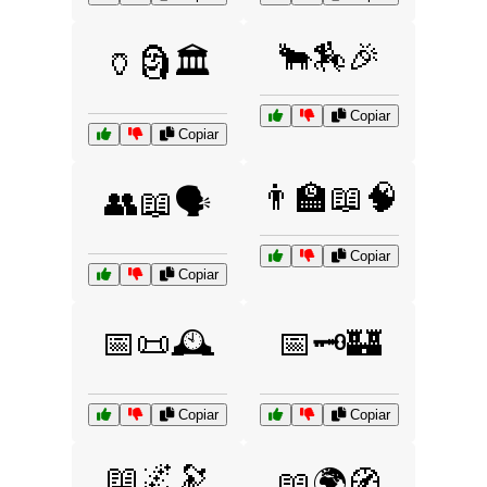
🐂🏇🎉
🏺🗿🏛️
Copiar
Copiar
👨‍🏫📖🧠
👥📖🗣️
Copiar
Copiar
📅📜🕰️
📅🗝️🏰
Copiar
Copiar
📖🌌🔭
📖🌍🧭