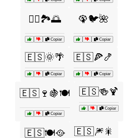
🚴‍♂️🏞️🌅
🦚🐦🌺
Copiar
Copiar
🇪🇸🌞🌴
🇪🇸🍕🍤
Copiar
Copiar
🇪🇸🍻🍹
🇪🇸🍷🍇🍽️
Copiar
Copiar
🇪🇸🎆🎇
🇪🇸🍽️🥘