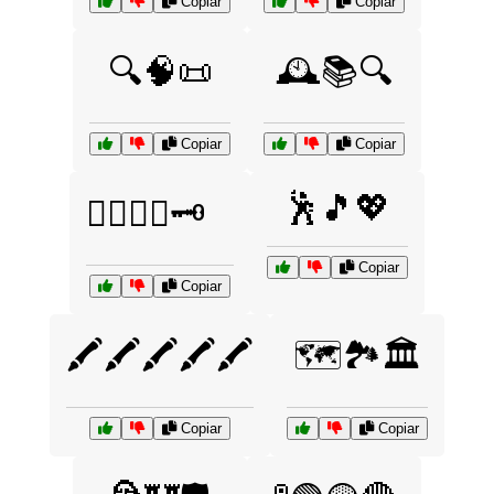
Copiar
Copiar
🔍🧠📜
🕰️📚🔍
Copiar
Copiar
🕺🎵💖
🕵️‍♂️🔎📜🗝️
Copiar
Copiar
🖍️🖍️🖍️🖍️🖍️
🗺️🏞️🏛️
Copiar
Copiar