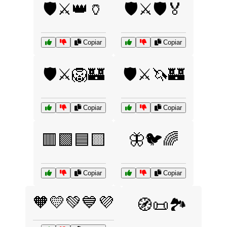
🛡️⚔️👑🏺
🛡️⚔️🛡️🏅
Copiar
Copiar
🛡️⚔️🦁🏰
🛡️⚔️🦄🏰
Copiar
Copiar
🟥🟩🟦🟨
🦋🐦🌈
Copiar
Copiar
🧡💛💚💙💜
🧭📜🏞️