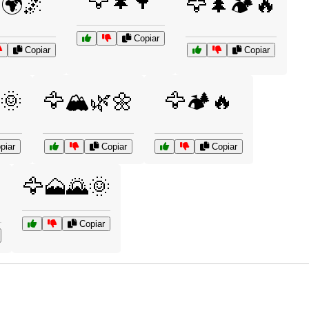
🦅🌲🌳
🌍🌌
🦅🌲🏕️🔥
Copiar
Copiar
Copiar
🌞
🦅🏔️🌿🌼
🦅🏕️🔥
piar
Copiar
Copiar
🦅🗻🌄🌞
Copiar