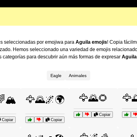
is seleccionadas por emojiwa para
Aguila emojis
! Copia fácil
lizado. Hemos seleccionado una variedad de emojis relacionad
s categorías para descubrir aún más formas de expresar
Aguila
Eagle
Animales
🦅🌄🌻
🦅
🏔️
🦅🌄🌌🌍
Copiar
Copiar
Copiar