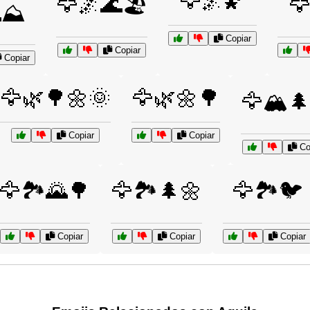
🦅🌌🌠
🦅🌌🌊🏖️

⛰️
Copiar
Copiar
Copiar
🦅🌿🌳🌼🌞
🦅🌿🌼🌳
🦅🏔️
Copiar
Copiar
Co
🦅🏞️🌄🌳
🦅🏞️🌲🌼
🦅🏞️🐦
Copiar
Copiar
Copiar