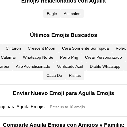
Emojis Relacionados con Aguila
Eagle
Animales
Últimos Emojis Buscados
Cinturon
Crescent Moon
Cara Sonriente Sonrojada
Rolex
Calamar
Whatsapp No Se
Perro Png
Crear Personalizado
arbie
Aire Acondicionado
Verificado Azul
Diablo Whatsapp
Caca De
Risitas
Enviar Nuevo Emoji para Aguila Emojis
ji para Aguila Emojis:
Comparte Aguila Emojis con Amigos y Familia: