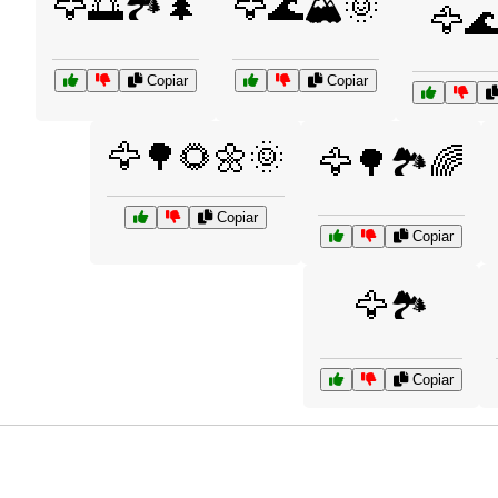
🦅🌅🏞️🌲
🦅🌊🏔️🌞
🦅
Copiar
Copiar
🦅🌳🌻🌼🌞
🦅🌳🏞️🌈
Copiar
Copiar
🦅🏞️
Copiar