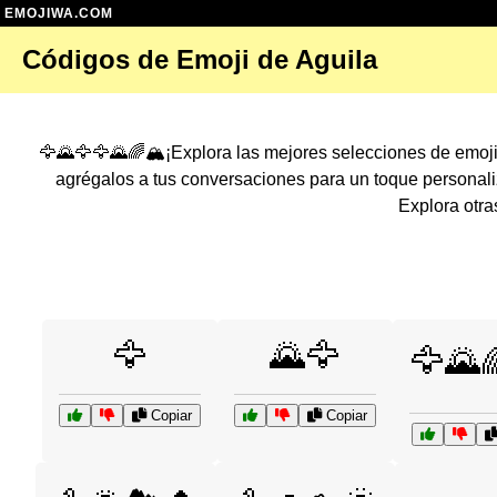
EMOJIWA.COM
Códigos de Emoji de Aguila
🦅🌄🦅🦅🌄🌈🏔️¡Explora las mejores selecciones de emoj
agrégalos a tus conversaciones para un toque persona
Explora otra
🦅
🌄🦅
🦅🌄
Copiar
Copiar