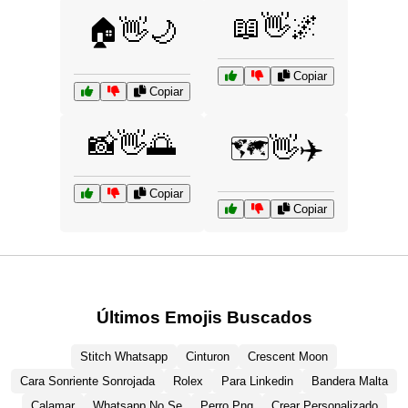
📖👋🌌
🏠👋🌙
Copiar
Copiar
📸👋🌅
🗺️👋✈️
Copiar
Copiar
Últimos Emojis Buscados
Stitch Whatsapp
Cinturon
Crescent Moon
Cara Sonriente Sonrojada
Rolex
Para Linkedin
Bandera Malta
Calamar
Whatsapp No Se
Perro Png
Crear Personalizado