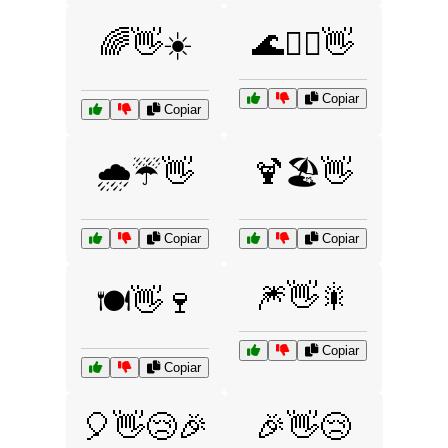
🌈👋☀️
🌊🏄‍♂️👋
Copiar
Copiar
🌧️☔👋
🍹🏖️👋
Copiar
Copiar
🎆👋🎇
🍽️👋🍷
Copiar
Copiar
🎈👋😢🎉
🎉👋😢