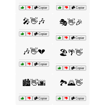
Copiar
Copiar
🎤👋🎶
🎭👋🎉
Copiar
Copiar
🎶👋💔
🏖️🌴👋
Copiar
Copiar
🏙️👋🌆
🏞️🌄👋
Copiar
Copiar