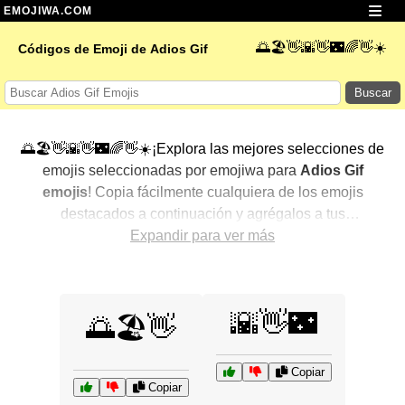
EMOJIWA.COM
🌅🏖️👋🌇👋🌃🌈👋☀️
Códigos de Emoji de Adios Gif
Buscar
🌅🏖️👋🌇👋🌃🌈👋☀️¡Explora las mejores selecciones de
emojis seleccionadas por emojiwa para
Adios Gif
emojis
! Copia fácilmente cualquiera de los emojis
destacados a continuación y agrégalos a tus
conversaciones para un toque personalizado. Hemos
Expandir para ver más
seleccionado una variedad de emojis relacionados,
mostrando primero los más populares. ¿Buscas más?
Explora otras categorías para descubrir aún más formas
🌇👋🌃
🌅🏖️👋
de expresar
Adios Gif con emojis
.
Copiar
Copiar