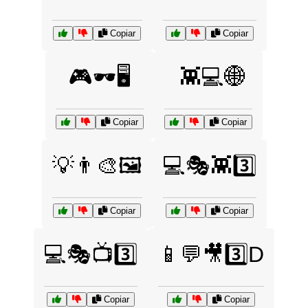
Copiar
Copiar
🎮🕶️🖥️
👾💻🌐
Copiar
Copiar
💡👨‍🎨🖼️
💻🎭👾3️⃣
Copiar
Copiar
💻🎭📺3️⃣
📱💬🎥3️⃣D
Copiar
Copiar