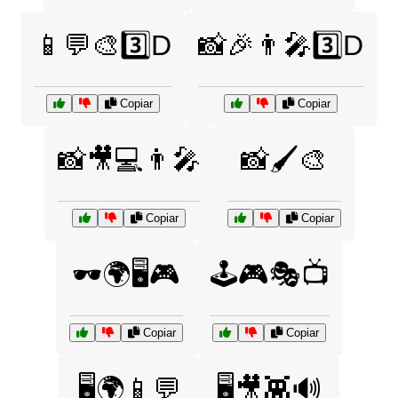
📱💬🎨3️⃣D
📸🎉👨‍🎤3️⃣D
Copiar
Copiar
📸🎥💻👨‍🎤
📸🖌️🎨
Copiar
Copiar
🕶️🌍🖥️🎮
🕹️🎮🎭📺
Copiar
Copiar
🖥️🌍📱💬
🖥️🎥👾🔊