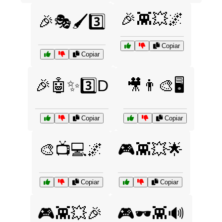
🎉👾💥🌌
🎉🎭🖌️3️⃣
Copiar
Copiar
🎉🤖✨3️⃣D
🎥👨‍🎨🖥️
Copiar
Copiar
🎨📺💻🌌
🎮👾💥🌟
Copiar
Copiar
🎮👾💥🎉
🎮🕶️👾🔊