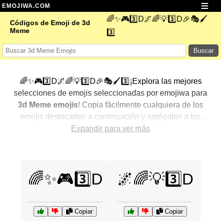
EMOJIWA.COM
🌈✨🎮3️⃣D🌌🌈💡3️⃣D🎉🎭🖌️
Códigos de Emoji de 3d
Meme
3️⃣
Buscar
🌈✨🎮3️⃣D🌌🌈💡3️⃣D🎉🎭🖌️3️⃣¡Explora las mejores
selecciones de emojis seleccionadas por emojiwa para
3d Meme emojis
! Copia fácilmente cualquiera de los
emojis destacados a continuación y agrégalos a tus
conversaciones para un toque personalizado. Hemos
Expandir para ver más
seleccionado una variedad de emojis relacionados,
mostrando primero los más populares. ¿Buscas más?
Explora otras categorías para descubrir aún más formas
🌈✨🎮3️⃣D
🌌🌈💡3️⃣D
de expresar
3d Meme con emojis
.
Copiar
Copiar