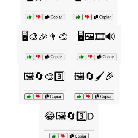
Copiar
Copiar
🖥️🎨🎉👨‍🎨
🖥️🖼️🎞️🔊
Copiar
Copiar
🖼️🔄🎨3️⃣
🖼️🔄🖌️🎉
Copiar
Copiar
😂🖼️🔄3️⃣D
Copiar